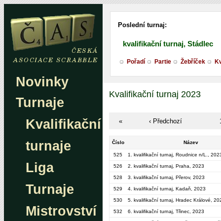
Poslední turnaj:
kvalifikační turnaj, Stádlec
Pořadí
Partie
Žebříček
Kv
Novinky
Kvalifikační turnaj 2023
Turnaje
Kvalifikační
«
‹ Předchozí
turnaje
Číslo
Název
525
1. kvalifikační turnaj, Roudnice n/L., 202
Liga
526
2. kvalifikační turnaj, Praha, 2023
528
3. kvalifikační turnaj, Přerov, 2023
Turnaje
529
4. kvalifikační turnaj, Kadaň, 2023
530
5. kvalifikační turnaj, Hradec Králové, 20
Mistrovství
532
6. kvalifikační turnaj, Třinec, 2023