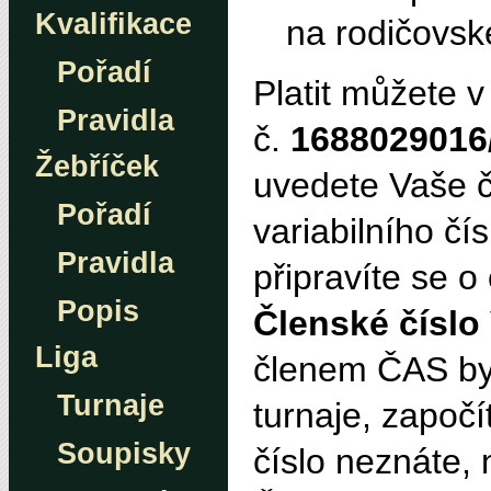
Kvalifikace
na rodičovsk
Pořadí
Platit můžete 
Pravidla
č.
1688029016
Žebříček
uvedete Vaše č
Pořadí
variabilního čí
Pravidla
připravíte se o
Popis
Členské číslo
Liga
členem ČAS byl
Turnaje
turnaje, započ
Soupisky
číslo neznáte,