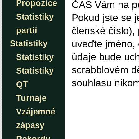
Propozice
ČAS Vám na po
Statistiky
Pokud jste se 
členské číslo)
partií
uveďte jméno, 
Statistiky
údaje bude uch
Statistiky
scrabblovém dě
Statistiky
souhlasu niko
QT
Turnaje
Vzájemné
zápasy