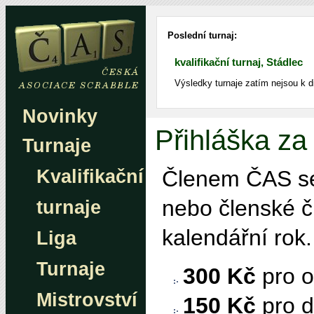
Poslední turnaj:
kvalifikační turnaj, Stádlec
Výsledky turnaje zatím nejsou k d
Novinky
Přihláška z
Turnaje
Kvalifikační
Členem ČAS se
nebo členské čí
turnaje
kalendářní rok.
Liga
Turnaje
300 Kč
pro o
Mistrovství
150 Kč
pro d