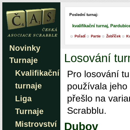
Poslední turnaj:
kvalifikační turnaj, Pardubic
Pořadí
Partie
Žebříček
Kv
Novinky
Losování tur
Turnaje
Kvalifikační
Pro losování t
používala jeho
turnaje
přešlo na vari
Liga
Scrabblu.
Turnaje
Mistrovství
Dubov