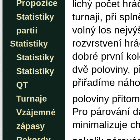
lichý počet hrá
Propozice
turnaji, při sp
Statistiky
volný los nejv
partií
rozvrstvení hrá
Statistiky
dobré první kol
Statistiky
dvě poloviny, 
Statistiky
přiřadíme náho
QT
poloviny přito
Turnaje
Pro párování da
Vzájemné
minimalizuje c
zápasy