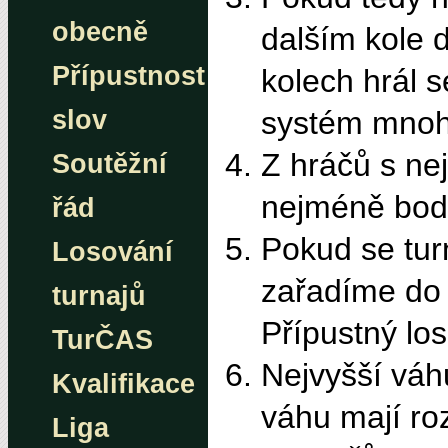
obecně
dalším kole d
Přípustnost
kolech hrál s
slov
systém mnoh
Z hráčů s ne
Soutěžní
nejméně body
řád
Pokud se tur
Losování
zařadíme do 
turnajů
Přípustný los
TurČAS
Nejvyšší váh
Kvalifikace
váhu mají roz
Liga