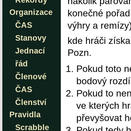
nakolik párová
Rekordy
konečné pořadí
Organizace
výhry a remízy
ČAS
Stanovy
kde hráči získa
Jednací
Pozn.
řád
Pokud toto n
Členové
bodový rozdí
ČAS
Pokud to není
Členství
ve kterých hr
Pravidla
převyšovat h
Scrabble
Pokud tedy h