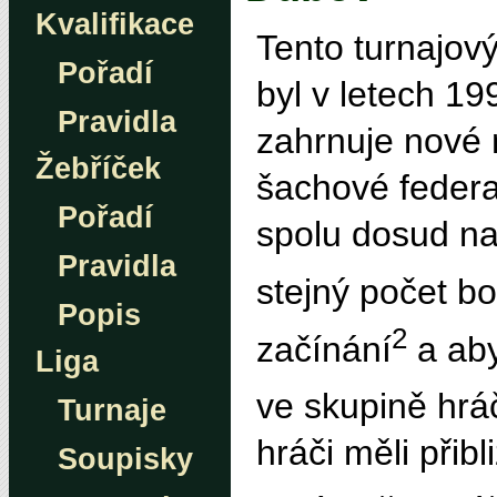
Kvalifikace
Tento turnajov
Pořadí
byl v letech 1
Pravidla
zahrnuje nové
Žebříček
šachové federa
Pořadí
spolu dosud na 
Pravidla
stejný počet b
Popis
2
začínání
a aby
Liga
ve skupině hrá
Turnaje
hráči měli přibl
Soupisky