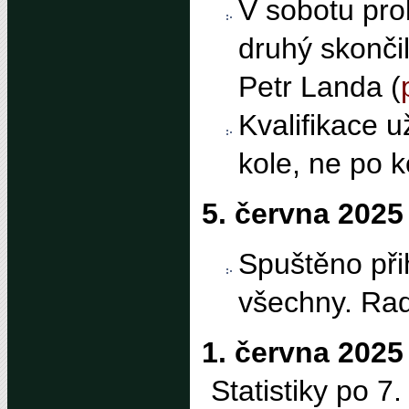
V sobotu prob
druhý skončil
Petr Landa (
Kvalifikace u
kole, ne po k
5. června 2025
Spuštěno při
všechny. Ra
1. června 2025
Statistiky po 7