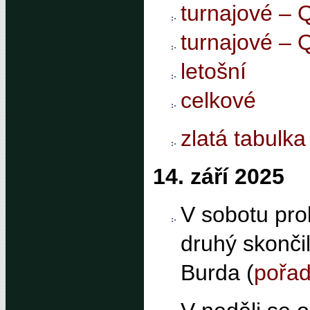
turnajové – 
turnajové – 
letošní
celkové
zlatá tabulka
14. září 2025
V sobotu prob
druhý skonči
Burda (
pořad