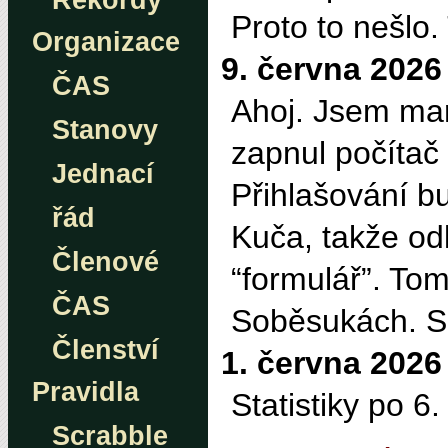
Rekordy
Proto to nešlo
Organizace
9. června 2026
ČAS
Ahoj. Jsem mar
Stanovy
zapnul počítač
Jednací
Přihlašování b
řád
Kuča, takže odk
Členové
“formulář”. To
ČAS
Soběsukách. Sn
Členství
1. června 2026
Pravidla
Statistiky po 6
Scrabble