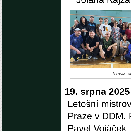
Třinecký tý
19. srpna 2025
Letošní mistrov
Praze v
DDM
.
Pavel Vojáček