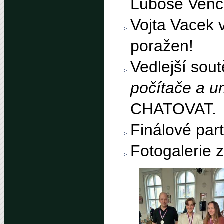
Luboše Vencl
Vojta Vacek 
poražen!
Vedlejší sou
počítače a u
CHATOVAT
.
Finálové par
Fotogalerie z