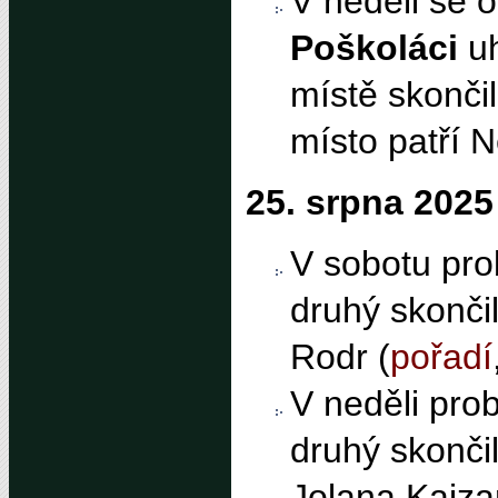
V neděli se 
Poškoláci
uh
místě skončil
místo patří 
25. srpna 2025
V sobotu prob
druhý skonči
Rodr (
pořadí
V neděli pro
druhý skončil
Jolana Kajza