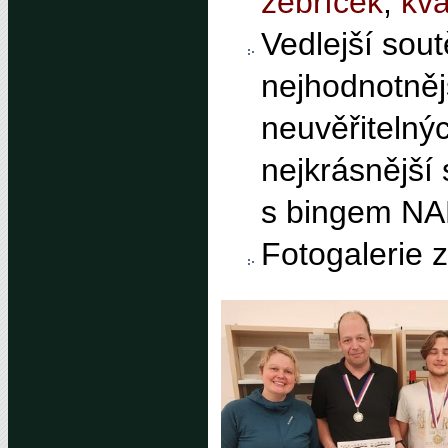
žebříček
,
kva
Vedlejší sout
nejhodnotněj
neuvěřitelný
nejkrásnější
s bingem NA
Fotogalerie 