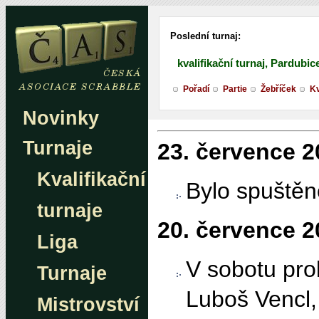
Poslední turnaj:
kvalifikační turnaj, Pardubic
Pořadí
Partie
Žebříček
Kv
Novinky
Turnaje
23. července 2
Kvalifikační
Bylo spuštěn
turnaje
20. července 2
Liga
V sobotu prob
Turnaje
Luboš Vencl, 
Mistrovství