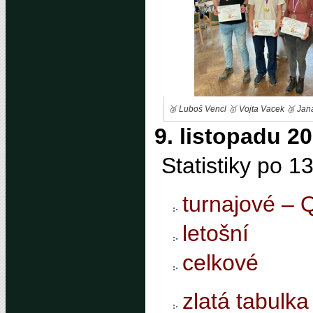
🥈 Luboš Vencl 🥇 Vojta Vacek 🥉 Ja
9. listopadu 2
Statistiky po 1
turnajové – 
letošní
celkové
zlatá tabulka