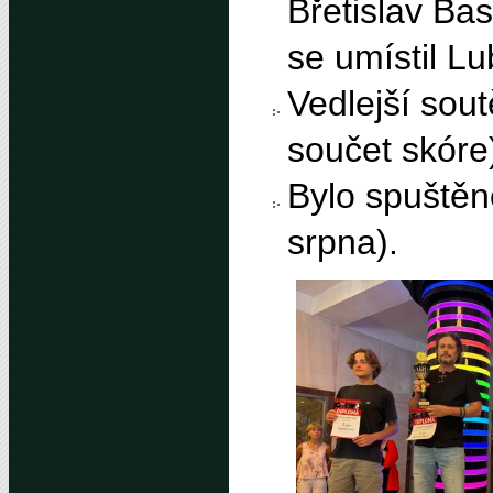
Břetislav Bas
se umístil Lu
Vedlejší sout
součet skóre)
Bylo spuště
srpna).