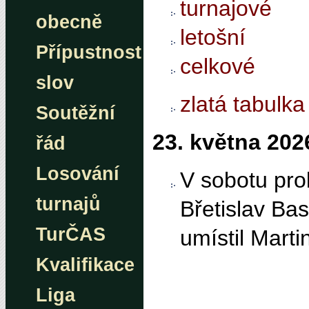
turnajové
obecně
letošní
Přípustnost
celkové
slov
zlatá tabulka
Soutěžní
23. května 202
řád
Losování
V sobotu prob
turnajů
Břetislav Bas
TurČAS
umístil Marti
Kvalifikace
Liga