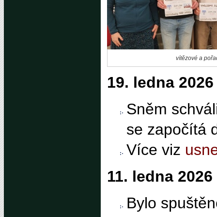
vítězové a pořa
19. ledna 2026
Sněm schválil
se započítá d
Více viz
usn
11. ledna 2026
Bylo spuště