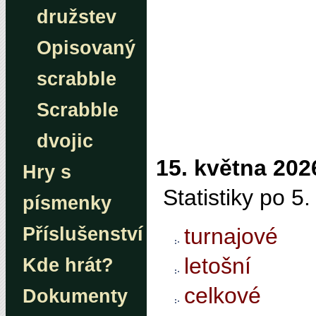
družstev
Opisovaný
scrabble
Scrabble
dvojic
15. května 202
Hry s
Statistiky po 5
písmenky
turnajové
Příslušenství
letošní
Kde hrát?
celkové
Dokumenty