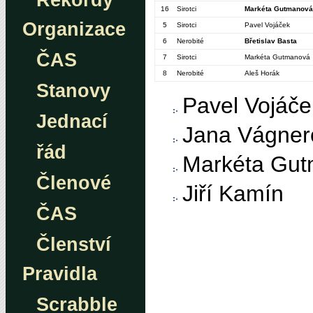
Rekordy
16
Sirotci
Markéta Gutmanová
Organizace
5
Sirotci
Pavel Vojáček
6
Nerobité
Břetislav Basta
ČAS
7
Sirotci
Markéta Gutmanová
8
Nerobité
Aleš Horák
Stanovy
Pavel Vojáče
Jednací
Jana Vágner
řád
Markéta Gu
Členové
Jiří Kamín
ČAS
Členství
Pravidla
Scrabble