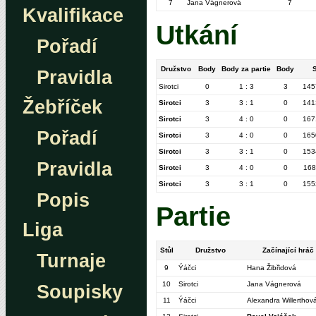
7
Jana Vágnerová
7
Kvalifikace
Utkání
Pořadí
Družstvo
Body
Body za partie
Body
Pravidla
Sirotci
0
1 : 3
3
145
Žebříček
Sirotci
3
3 : 1
0
141
Sirotci
3
4 : 0
0
167
Pořadí
Sirotci
3
4 : 0
0
165
Sirotci
3
3 : 1
0
153
Pravidla
Sirotci
3
4 : 0
0
168
Sirotci
3
3 : 1
0
155
Popis
Partie
Liga
Stůl
Družstvo
Začínající hráč
Turnaje
9
Ýáčci
Hana Žibřidová
10
Sirotci
Jana Vágnerová
Soupisky
11
Ýáčci
Alexandra Willerthov