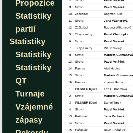
Propozice
12
Sirotci
Pavel Vojáček
9
Sirotci
Pavel Vojáček
Statistiky
10
Záškoláci
Dagmar Rusá
11
Sirotci
Jana Vágnerová
partií
12
Záškoláci
Radana Williamsová
5
Túzy a múzy
Pavel Chaloupka
Statistiky
6
Sirotci
Pavel Vojáček
7
Túzy a múzy
Vít Sázavský
Statistiky
8
Sirotci
Markéta Gutmanová
13
Sirotci
Pavel Vojáček
Statistiky
14
Parnas
Aleš Hodina
15
Sirotci
Markéta Gutmanová
QT
16
Parnas
Zbyněk Burda
1
PILSNER IQuell
Len H. Böhmová
Turnaje
2
Sirotci
Markéta Gutmanová
3
PILSNER IQuell
Daniel Turek
Vzájemné
4
Sirotci
Pavel Vojáček
13
Poškoláci
Jana Vacková
zápasy
14
Sirotci
Pavel Vojáček
15
Poškoláci
David Shánělec