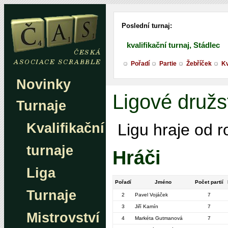
Poslední turnaj:
kvalifikační turnaj, Stádlec
Pořadí
Partie
Žebříček
Kv
Novinky
Ligové družst
Turnaje
Kvalifikační
Ligu hraje od 
turnaje
Hráči
Liga
Pořadí
Jméno
Počet partií
Turnaje
2
Pavel Vojáček
7
3
Jiří Kamín
7
Mistrovství
4
Markéta Gutmanová
7