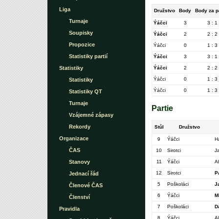
Liga
Družstvo
Body
Body za p
Turnaje
Ýáčci
3
3 : 1
Soupisky
Ýáčci
2
2 : 2
Propozice
Ýáčci
0
1 : 3
Statistiky partií
Ýáčci
3
3 : 1
Statistiky
Ýáčci
2
2 : 2
Ýáčci
0
1 : 3
Statistiky
Ýáčci
0
1 : 3
Statistiky QT
Turnaje
Partie
Vzájemné zápasy
Rekordy
Stůl
Družstvo
Organizace
9
Ýáčci
H
ČAS
10
Sirotci
J
Stanovy
11
Ýáčci
A
12
Sirotci
P
Jednací řád
5
Poškoláci
J
Členové ČAS
6
Ýáčci
M
Členství
7
Poškoláci
D
Pravidla
8
Ýáčci
A