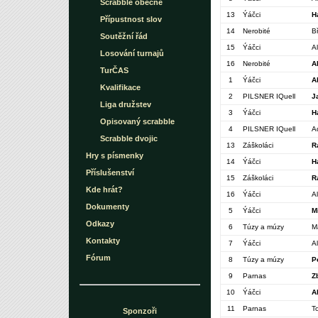
Scrabble obecně
13
Ýáčci
H
Přípustnost slov
14
Nerobité
B
Soutěžní řád
15
Ýáčci
A
Losování turnajů
16
Nerobité
A
TurČAS
1
Ýáčci
A
Kvalifikace
2
PILSNER IQuell
J
Liga družstev
3
Ýáčci
H
Opisovaný scrabble
4
PILSNER IQuell
A
Scrabble dvojic
13
Záškoláci
R
Hry s písmenky
14
Ýáčci
H
Příslušenství
15
Záškoláci
R
Kde hrát?
16
Ýáčci
A
Dokumenty
5
Ýáčci
M
Odkazy
6
Túzy a múzy
M
Kontakty
7
Ýáčci
A
Fórum
8
Túzy a múzy
P
9
Parnas
Z
10
Ýáčci
A
11
Parnas
T
Sponzoři