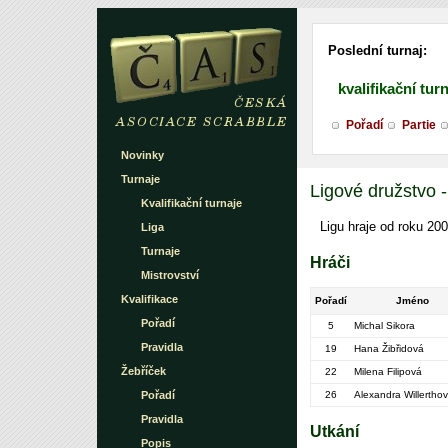
Poslední turnaj:
kvalifikační tur
Pořadí
Partie
Novinky
Turnaje
Ligové družstvo -
Kvalifikační turnaje
Ligu hraje od roku 200
Liga
Turnaje
Hráči
Mistrovství
Kvalifikace
Pořadí
Jméno
Pořadí
5
Michal Sikora
Pravidla
19
Hana Žibřidová
Žebříček
22
Milena Filipová
Pořadí
26
Alexandra Willertho
Pravidla
Utkání
Popis