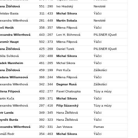
ana Žibřidová
551 : 290
Ivo Hradský
Nerobité
řetislav Basta
311 : 433
Michal Sikora
Ýáčci
lexandra Willerthová
281 : 449
Martin Sobala
Nerobité
leš Horák
358 : 357
Milena Filipová
Ýáčci
lexandra Willerthová
443 : 267
Len H. Böhmová
PILSNER IQuell
aromír Haupt
502 : 373
Milena Filipová
Ýáčci
ana Žibřidová
425 : 269
Daniel Turek
PILSNER IQuell
déla Svítková
232 : 488
Michal Sikora
Ýáčci
adek Mannheim
461 : 265
Michal Sikora
Ýáčci
ana Žibřidová
459 : 199
Petr Kuča
Záškoláci
adana Williamsová
366 : 244
Milena Filipová
Ýáčci
lexandra Willerthová
342 : 344
Dagmar Rusá
Záškoláci
ilena Filipová
402 : 277
Pavel Chaloupka
Túzy a múzy
artin Kuča
309 : 371
Michal Sikora
Ýáčci
lexandra Willerthová
297 : 416
Filip Sázavský
Túzy a múzy
etr Landa
349 : 345
Hana Žibřidová
Ýáčci
byněk Burda
392 : 323
Hana Žibřidová
Ýáčci
lexandra Willerthová
352 : 331
Jan Votava
Parnas
omáš Rodr
354 : 463
Michal Sikora
Ýáčci