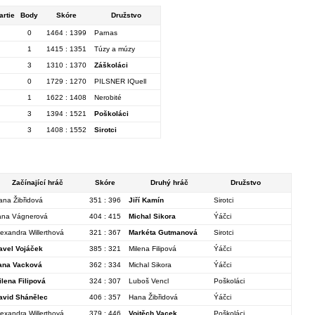
artie
Body
Skóre
Družstvo
0
1464 : 1399
Parnas
1
1415 : 1351
Túzy a múzy
3
1310 : 1370
Záškoláci
0
1729 : 1270
PILSNER IQuell
1
1622 : 1408
Nerobité
3
1394 : 1521
Poškoláci
3
1408 : 1552
Sirotci
Začínající hráč
Skóre
Druhý hráč
Družstvo
ana Žibřidová
351 : 396
Jiří Kamín
Sirotci
ana Vágnerová
404 : 415
Michal Sikora
Ýáčci
lexandra Willerthová
321 : 367
Markéta Gutmanová
Sirotci
avel Vojáček
385 : 321
Milena Filipová
Ýáčci
ana Vacková
362 : 334
Michal Sikora
Ýáčci
ilena Filipová
324 : 307
Luboš Vencl
Poškoláci
avid Shánělec
406 : 357
Hana Žibřidová
Ýáčci
lexandra Willerthová
379 : 446
Vojtěch Vacek
Poškoláci