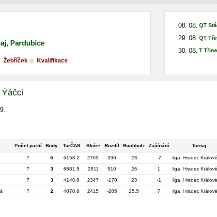
08. 08.
QT Stá
29. 08.
QT Tři
naj, Pardubice
30. 08.
T Třin
Žebříček
Kvalifikace
 Ýáčci
9.
Počet partií
Body
TurČAS
Skóre
Rozdíl
Buchholz
Začínání
Turnaj
7
5
6158.2
2769
336
23
-7
liga, Hradec Králov
7
3
6681.5
2811
510
26
1
liga, Hradec Králov
7
3
4140.8
2347
-170
23
-1
liga, Hradec Králov
vá
7
2
4070.8
2415
-205
25.5
7
liga, Hradec Králov