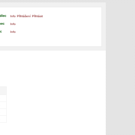
dlec
Info
Přihlášení
Přihlásit
nec
Info
ec
Info
é
é
é
é