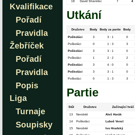
18
David Shánělec
7
4
Kvalifikace
Utkání
Pořadí
Družstvo
Body
Body za partie
Body
Pravidla
Poškoláci
3
3 : 1
0
Žebříček
Poškoláci
0
1 : 3
3
Poškoláci
3
3 : 1
0
Pořadí
Poškoláci
1
2 : 2
2
Poškoláci
3
4 : 0
0
Pravidla
Poškoláci
3
3 : 1
0
Poškoláci
0
1 : 3
3
Popis
Partie
Liga
Stůl
Družstvo
Začínající hráč
Turnaje
13
Nerobité
Aleš Horák
14
Poškoláci
Luboš Vencl
Soupisky
15
Nerobité
Ivo Hradský