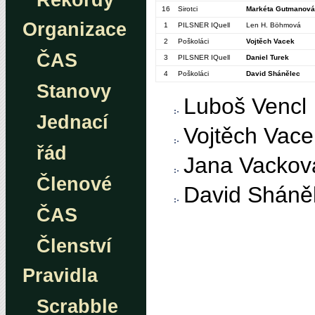
Rekordy
16
Sirotci
Markéta Gutmanová
Organizace
1
PILSNER IQuell
Len H. Böhmová
2
Poškoláci
Vojtěch Vacek
ČAS
3
PILSNER IQuell
Daniel Turek
4
Poškoláci
David Shánělec
Stanovy
Luboš Vencl
Jednací
Vojtěch Vace
řád
Jana Vackov
Členové
David Sháně
ČAS
Členství
Pravidla
Scrabble