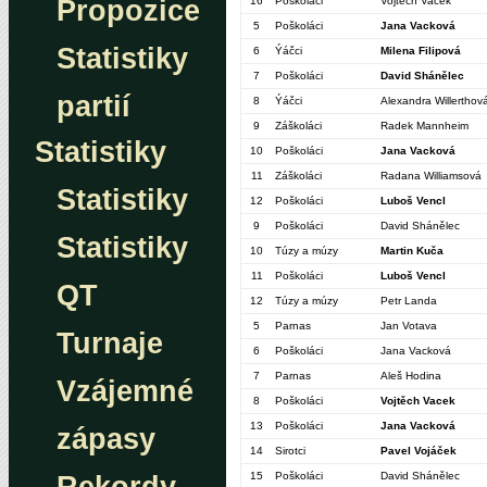
Propozice
16
Poškoláci
Vojtěch Vacek
5
Poškoláci
Jana Vacková
Statistiky
6
Ýáčci
Milena Filipová
7
Poškoláci
David Shánělec
partií
8
Ýáčci
Alexandra Willerthov
9
Záškoláci
Radek Mannheim
Statistiky
10
Poškoláci
Jana Vacková
11
Záškoláci
Radana Williamsová
Statistiky
12
Poškoláci
Luboš Vencl
9
Poškoláci
David Shánělec
Statistiky
10
Túzy a múzy
Martin Kuča
11
Poškoláci
Luboš Vencl
QT
12
Túzy a múzy
Petr Landa
5
Parnas
Jan Votava
Turnaje
6
Poškoláci
Jana Vacková
7
Parnas
Aleš Hodina
Vzájemné
8
Poškoláci
Vojtěch Vacek
13
Poškoláci
Jana Vacková
zápasy
14
Sirotci
Pavel Vojáček
15
Poškoláci
David Shánělec