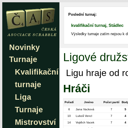
Poslední turnaj:
kvalifikační turnaj, Stádlec
Výsledky turnaje zatím nejsou k d
Novinky
Ligové družs
Turnaje
Kvalifikační
Ligu hraje od 
turnaje
Hráči
Liga
Pořadí
Jméno
Počet partií
Bod
Turnaje
6
Jana Vacková
7
5
10
Luboš Vencl
7
4
Mistrovství
14
Vojtěch Vacek
7
4