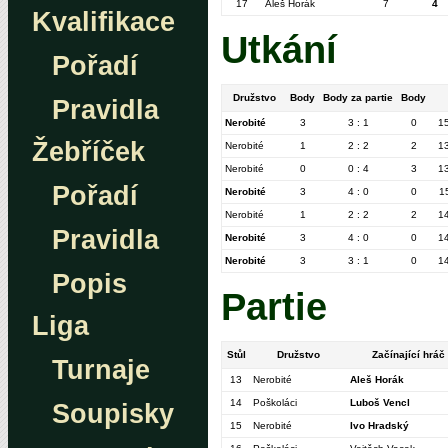
17
Aleš Horák
7
4
Kvalifikace
Utkání
Pořadí
Družstvo
Body
Body za partie
Body
Pravidla
Nerobité
3
3 : 1
0
1
Žebříček
Nerobité
1
2 : 2
2
1
Nerobité
0
0 : 4
3
1
Pořadí
Nerobité
3
4 : 0
0
1
Nerobité
1
2 : 2
2
1
Pravidla
Nerobité
3
4 : 0
0
1
Nerobité
3
3 : 1
0
1
Popis
Partie
Liga
Stůl
Družstvo
Začínající hráč
Turnaje
13
Nerobité
Aleš Horák
14
Poškoláci
Luboš Vencl
Soupisky
15
Nerobité
Ivo Hradský