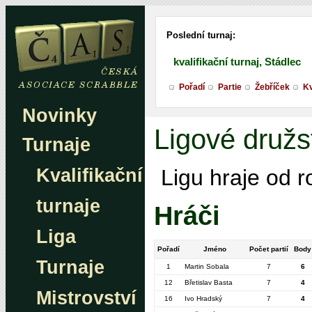
Poslední turnaj:
kvalifikační turnaj, Stádlec
Pořadí
Partie
Žebříček
Kv
Novinky
Ligové družs
Turnaje
Kvalifikační
Ligu hraje od 
turnaje
Hráči
Liga
Pořadí
Jméno
Počet partií
Body
Turnaje
1
Martin Sobala
7
6
12
Břetislav Basta
7
4
Mistrovství
16
Ivo Hradský
7
4