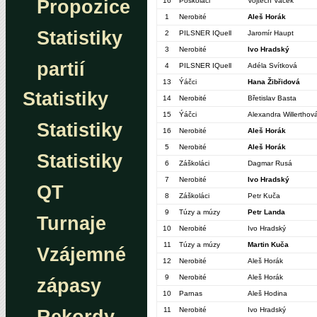
Propozice
16
Poškoláci
Vojtěch Vacek
1
Nerobité
Aleš Horák
Statistiky
2
PILSNER IQuell
Jaromír Haupt
3
Nerobité
Ivo Hradský
partií
4
PILSNER IQuell
Adéla Svítková
13
Ýáčci
Hana Žibřidová
Statistiky
14
Nerobité
Břetislav Basta
15
Ýáčci
Alexandra Willerthov
Statistiky
16
Nerobité
Aleš Horák
5
Nerobité
Aleš Horák
Statistiky
6
Záškoláci
Dagmar Rusá
7
Nerobité
Ivo Hradský
QT
8
Záškoláci
Petr Kuča
9
Túzy a múzy
Petr Landa
Turnaje
10
Nerobité
Ivo Hradský
11
Túzy a múzy
Martin Kuča
Vzájemné
12
Nerobité
Aleš Horák
9
Nerobité
Aleš Horák
zápasy
10
Parnas
Aleš Hodina
11
Nerobité
Ivo Hradský