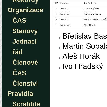
Rekordy
12
Parnas
Jan Votava
Organizace
5
Sirotci
Pavel Vojáček
6
Nerobité
Břetislav Basta
ČAS
7
Sirotci
Markéta Gutmanová
8
Nerobité
Aleš Horák
Stanovy
Břetislav Bas
Jednací
Martin Sobal
řád
Aleš Horák
Členové
Ivo Hradský
ČAS
Členství
Pravidla
Scrabble