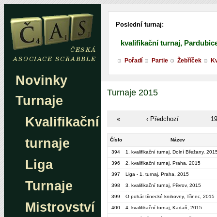
Poslední turnaj:
kvalifikační turnaj, Pardubic
Pořadí
Partie
Žebříček
Kv
Novinky
Turnaje 2015
Turnaje
Kvalifikační
«
‹ Předchozí
1
turnaje
Číslo
Název
394
1. kvalifikační turnaj, Dolní Břežany, 201
Liga
396
2. kvalifikační turnaj, Praha, 2015
397
Liga - 1. turnaj, Praha, 2015
Turnaje
398
3. kvalifikační turnaj, Přerov, 2015
399
O pohár třinecké knihovny, Třinec, 2015
Mistrovství
400
4. kvalifikační turnaj, Kadaň, 2015