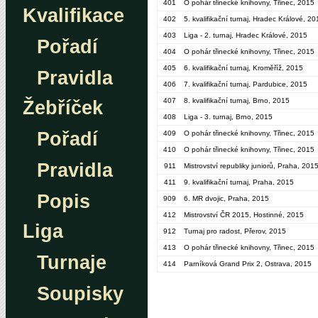
401
O pohár třinecké knihovny, Třinec, 2015
Kvalifikace
402
5. kvalifikační turnaj, Hradec Králové, 20
403
Liga - 2. turnaj, Hradec Králové, 2015
Pořadí
404
O pohár třinecké knihovny, Třinec, 2015
405
6. kvalifikační turnaj, Kroměříž, 2015
Pravidla
406
7. kvalifikační turnaj, Pardubice, 2015
407
8. kvalifikační turnaj, Brno, 2015
Žebříček
408
Liga - 3. turnaj, Brno, 2015
Pořadí
409
O pohár třinecké knihovny, Třinec, 2015
410
O pohár třinecké knihovny, Třinec, 2015
Pravidla
911
Mistrovství republiky juniorů, Praha, 201
411
9. kvalifikační turnaj, Praha, 2015
Popis
909
6. MR dvojic, Praha, 2015
412
Mistrovství ČR 2015, Hostinné, 2015
Liga
912
Turnaj pro radost, Přerov, 2015
413
O pohár třinecké knihovny, Třinec, 2015
Turnaje
414
Parníková Grand Prix 2, Ostrava, 2015
Soupisky