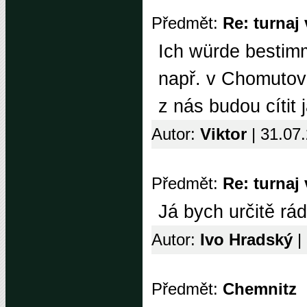
Předmět:
Re: turnaj
Ich würde bestim
např. v Chomutově
z nás budou cítit 
Autor:
Viktor
| 31.07
Předmět:
Re: turnaj
Já bych určitě rád 
Autor:
Ivo Hradský
|
Předmět:
Chemnitz