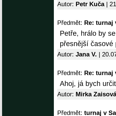
Autor:
Petr Kuča
| 2
Předmět:
Re: turnaj
Petře, hrálo by s
přesnější časové
Autor:
Jana V.
| 20.0
Předmět:
Re: turnaj
Ahoj, já bych urč
Autor:
Mirka Zaisov
Předmět:
turnaj v S