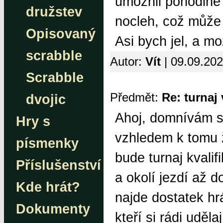
umožnil pohodlné 
družstev
nocleh, což může 
Opisovaný
Asi bych jel, a mo
scrabble
Autor:
Vít
| 09.09.20
Scrabble
Předmět:
Re: turnaj
dvojic
Ahoj, domnívám se
Hry s
vzhledem k tomu že
písmenky
bude turnaj kvalif
Příslušenství
a okolí jezdí až d
Kde hrát?
najde dostatek h
Dokumenty
kteří si rádi uděl