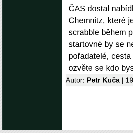
ČAS dostal nabíd
Chemnitz, které j
scrabble během pr
startovné by se ne
pořadatelé, cesta 
ozvěte se kdo bys
Autor:
Petr Kuča
| 1