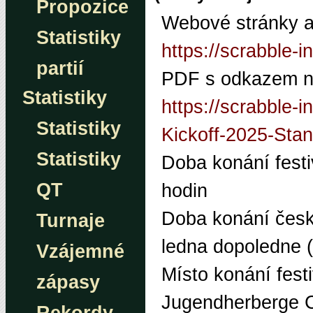
Propozice
Webové stránky a
Statistiky
https://scrabble-in
partií
PDF
s odkazem na
Statistiky
https://scrabble-
Statistiky
Kickoff-2025-Sta
Statistiky
Doba konání festi
QT
hodin
Doba konání české
Turnaje
ledna dopoledne 
Vzájemné
Místo konání festi
zápasy
Jugendherberge C