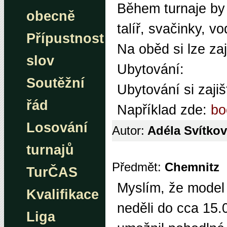
Během turnaje by 
obecně
talíř, svačinky, vo
Přípustnost
Na oběd si lze zaj
slov
Ubytování:
Soutěžní
Ubytování si zajiš
řád
Například zde:
bo
Losování
Autor:
Adéla Svítko
turnajů
Předmět:
Chemnitz
TurČAS
Myslím, že model 
Kvalifikace
neděli do cca 15.0
Liga