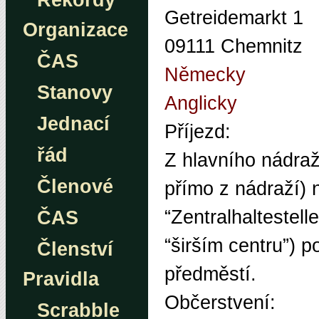
Rekordy
Getreidemarkt 1
Organizace
09111 Chemnitz
ČAS
Německy
Stanovy
Anglicky
Jednací
Příjezd:
řád
Z hlavního nádraž
Členové
přímo z nádraží) 
“Zentralhaltestell
ČAS
“širším centru”) 
Členství
předměstí.
Pravidla
Občerstvení:
Scrabble