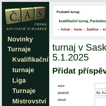
Poslední turnaj:
kvalifikační turnaj, Pardubic
Pořadí
Partie
Žebříček
Kv
Novinky
turnaj v Sas
Turnaje
5.1.2025
Kvalifikační
Přidat příspě
turnaje
Liga
autor
Turnaje
předmět
Mistrovství
obsah