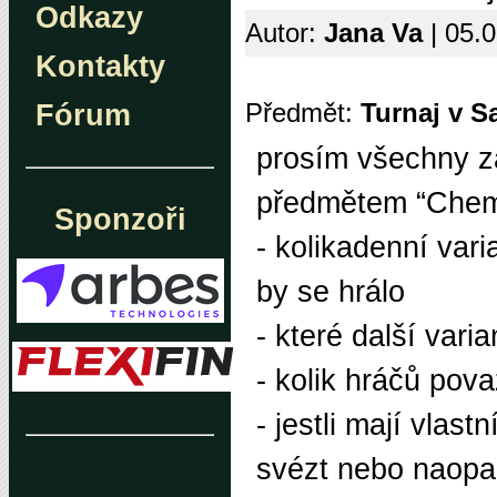
Odkazy
Autor:
Jana Va
| 05.
Kontakty
Předmět:
Turnaj v S
Fórum
prosím všechny zá
předmětem “Chemn
Sponzoři
- kolikadenní vari
by se hrálo
- které další vari
- kolik hráčů pova
- jestli mají vlas
svézt nebo naopak