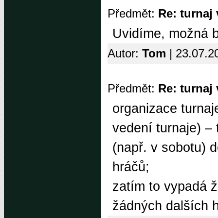
Předmět:
Re: turnaj
Uvidíme, možná by
Autor:
Tom
| 23.07.2
Předmět:
Re: turnaj
organizace turnaj
vedení turnaje) – 
(např. v sobotu) 
hráčů;
zatím to vypadá ž
žádných dalších 