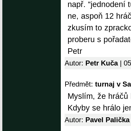
např. “jednodení 
ne, aspoň 12 hráč
zkusím to zpracko
proberu s pořadat
Petr
Autor:
Petr Kuča
| 0
Předmět:
turnaj v S
Myslím, že hráčů 
Kdyby se hrálo je
Autor:
Pavel Paličk