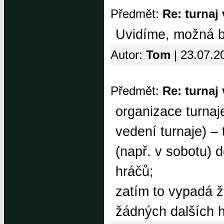
Předmět:
Re: turnaj
Uvidíme, možná by
Autor:
Tom
| 23.07.2
Předmět:
Re: turnaj
organizace turnaj
vedení turnaje) – 
(např. v sobotu) 
hráčů;
zatím to vypadá ž
žádných dalších 