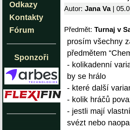
Odkazy
Autor:
Jana Va
| 05.
Kontakty
Předmět:
Turnaj v S
Fórum
prosím všechny zá
předmětem “Chemn
Sponzoři
- kolikadenní vari
by se hrálo
- které další vari
- kolik hráčů pova
- jestli mají vlas
svézt nebo naopak