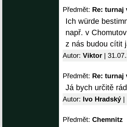
Předmět:
Re: turnaj
Ich würde bestim
např. v Chomutově
z nás budou cítit 
Autor:
Viktor
| 31.07
Předmět:
Re: turnaj
Já bych určitě rád 
Autor:
Ivo Hradský
|
Předmět:
Chemnitz