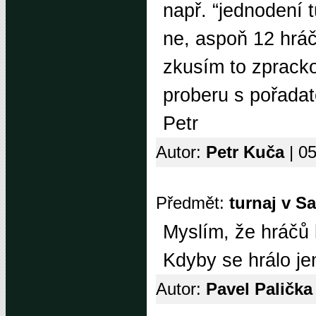
např. “jednodení 
ne, aspoň 12 hráč
zkusím to zpracko
proberu s pořadat
Petr
Autor:
Petr Kuča
| 0
Předmět:
turnaj v S
Myslím, že hráčů 
Kdyby se hrálo je
Autor:
Pavel Paličk