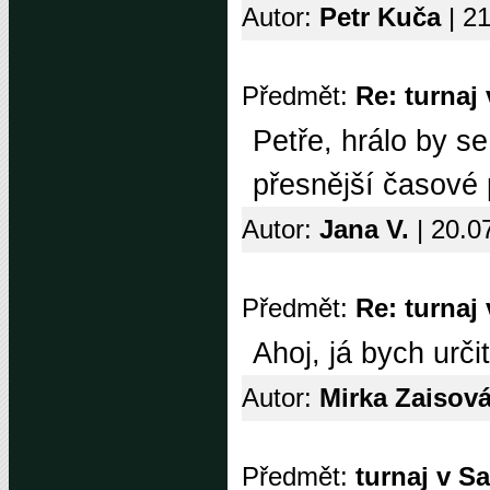
Autor:
Petr Kuča
| 2
Předmět:
Re: turnaj
Petře, hrálo by s
přesnější časové
Autor:
Jana V.
| 20.0
Předmět:
Re: turnaj
Ahoj, já bych urč
Autor:
Mirka Zaisov
Předmět:
turnaj v S