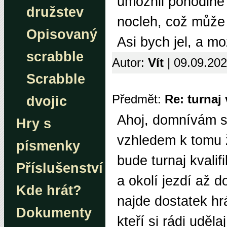
umožnil pohodlné 
družstev
nocleh, což může 
Opisovaný
Asi bych jel, a mo
scrabble
Autor:
Vít
| 09.09.20
Scrabble
Předmět:
Re: turnaj
dvojic
Ahoj, domnívám se
Hry s
vzhledem k tomu že
písmenky
bude turnaj kvalif
Příslušenství
a okolí jezdí až d
Kde hrát?
najde dostatek h
Dokumenty
kteří si rádi uděl