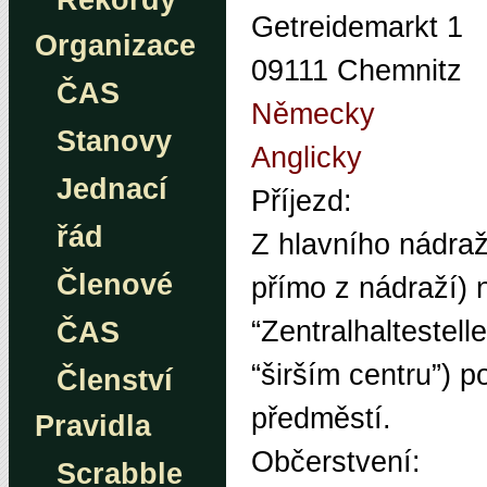
Rekordy
Getreidemarkt 1
Organizace
09111 Chemnitz
ČAS
Německy
Stanovy
Anglicky
Jednací
Příjezd:
řád
Z hlavního nádraž
Členové
přímo z nádraží) 
“Zentralhaltestell
ČAS
“širším centru”) 
Členství
předměstí.
Pravidla
Občerstvení:
Scrabble