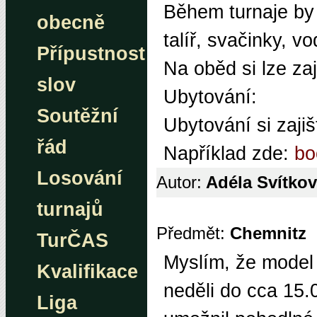
Během turnaje by 
obecně
talíř, svačinky, vo
Přípustnost
Na oběd si lze zaj
slov
Ubytování:
Soutěžní
Ubytování si zajiš
řád
Například zde:
bo
Losování
Autor:
Adéla Svítko
turnajů
Předmět:
Chemnitz
TurČAS
Myslím, že model 
Kvalifikace
neděli do cca 15.0
Liga