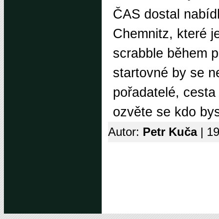
ČAS dostal nabíd
Chemnitz, které j
scrabble během pr
startovné by se ne
pořadatelé, cesta 
ozvěte se kdo bys
Autor:
Petr Kuča
| 1