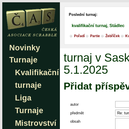
Poslední turnaj:
kvalifikační turnaj, Stádlec
Pořadí
Partie
Žebříček
Kv
Novinky
turnaj v Sas
Turnaje
5.1.2025
Kvalifikační
Přidat příspě
turnaje
Liga
autor
Turnaje
předmět
Mistrovství
obsah