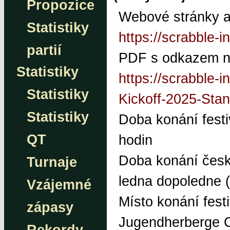
Propozice
Webové stránky a
Statistiky
https://scrabble-in
partií
PDF
s odkazem na
Statistiky
https://scrabble-
Statistiky
Kickoff-2025-Sta
Statistiky
Doba konání festi
QT
hodin
Doba konání české
Turnaje
ledna dopoledne 
Vzájemné
Místo konání festi
zápasy
Jugendherberge C