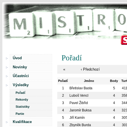
Pořadí
Úvod
Novinky
«
‹ Předchozí
Účastníci
Pořadí
Jméno
Body
Tu
Výsledky
1
Břetislav Basta
5
41
Pořadí
2
Luboš Vencl
4
35
Rekordy
3
Pavel Žibřid
4
34
Statistiky
4
Jaromír Buksa
4
32
Partie
5
Jiří Kamín
4
30
Kvalifikace
6
Zbyněk Burda
4
30