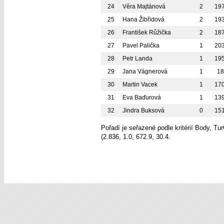
24
Věra Majtánová
2
19
25
Hana Žibřidová
2
19
26
František Růžička
2
18
27
Pavel Palička
1
20
28
Petr Landa
1
19
29
Jana Vágnerová
1
1
30
Martin Vacek
1
17
31
Eva Baďurová
1
13
32
Jindra Buksová
0
15
Pořadí je seřazené podle kritérií Body, T
(2.836, 1.0, 672.9, 30.4.