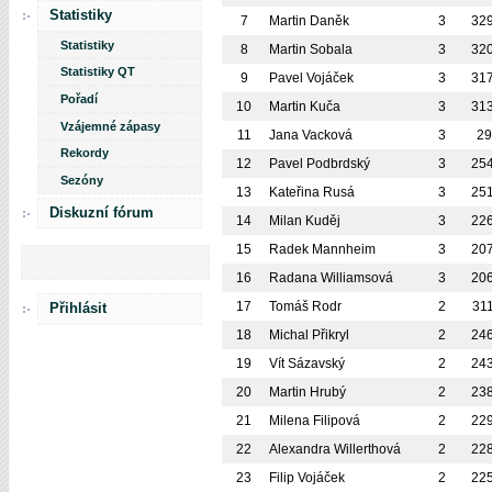
Statistiky
7
Martin Daněk
3
32
Statistiky
8
Martin Sobala
3
32
Statistiky QT
9
Pavel Vojáček
3
31
Pořadí
10
Martin Kuča
3
31
Vzájemné zápasy
11
Jana Vacková
3
2
Rekordy
12
Pavel Podbrdský
3
25
Sezóny
13
Kateřina Rusá
3
25
Diskuzní fórum
14
Milan Kuděj
3
22
15
Radek Mannheim
3
20
16
Radana Williamsová
3
20
17
Tomáš Rodr
2
31
Přihlásit
18
Michal Přikryl
2
24
19
Vít Sázavský
2
24
20
Martin Hrubý
2
23
21
Milena Filipová
2
22
22
Alexandra Willerthová
2
22
23
Filip Vojáček
2
22