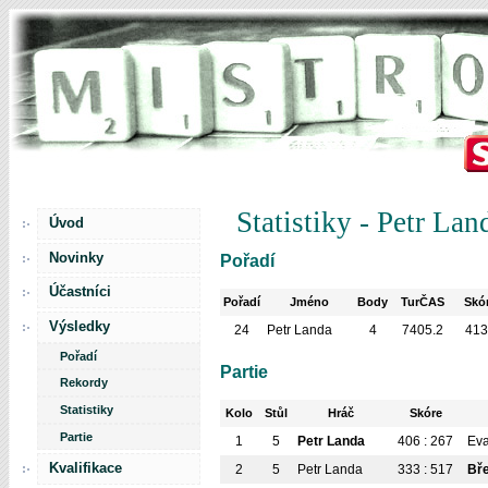
Statistiky - Petr Lan
Úvod
Novinky
Pořadí
Účastníci
Pořadí
Jméno
Body
TurČAS
Skó
Výsledky
24
Petr Landa
4
7405.2
41
Pořadí
Partie
Rekordy
Statistiky
Kolo
Stůl
Hráč
Skóre
Partie
1
5
Petr Landa
406 : 267
Ev
Kvalifikace
2
5
Petr Landa
333 : 517
Bře