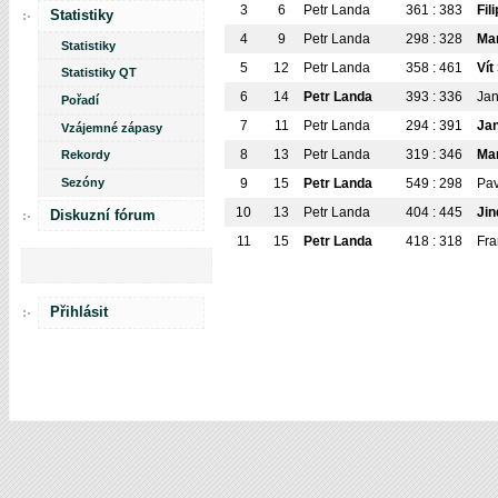
3
6
Petr Landa
361 : 383
Fil
Statistiky
4
9
Petr Landa
298 : 328
Mar
Statistiky
5
12
Petr Landa
358 : 461
Vít
Statistiky QT
6
14
Petr Landa
393 : 336
Ja
Pořadí
7
11
Petr Landa
294 : 391
Ja
Vzájemné zápasy
8
13
Petr Landa
319 : 346
Mar
Rekordy
Sezóny
9
15
Petr Landa
549 : 298
Pav
10
13
Petr Landa
404 : 445
Ji
Diskuzní fórum
11
15
Petr Landa
418 : 318
Fra
Přihlásit