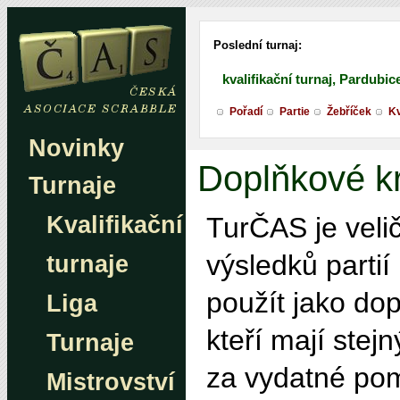
Poslední turnaj:
kvalifikační turnaj, Pardubic
Pořadí
Partie
Žebříček
Kv
Novinky
Doplňkové k
Turnaje
Kvalifikační
TurČAS je velič
výsledků partií
turnaje
použít jako dop
Liga
kteří mají stej
Turnaje
za vydatné po
Mistrovství