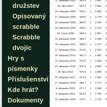
11. listopadu 2001
583.8
1
2.881
2
družstev
26. října 2002
612.5
1
2.602
2
29. listopadu 2003
618.1
1
2.682
2
Opisovaný
27. listopadu 2004
649.6
1
2.715
2
26. listopadu 2005
660.6
1
2.440
2
scrabble
25. listopadu 2006
665.0
1
2.573
2
24. února 2008
680.6
1
2.807
3
Scrabble
13. listopadu 2010
680.1
1
2.946
3
26. listopadu 2011
680.8
1
2.727
2
dvojic
17. listopadu 2012
670.6
1
2.552
2
16. listopadu 2013
681.2
1
2.982
4
Hry s
15. listopadu 2014
672.9
1
2.836
3
21. listopadu 2015
676.2
1
2.903
3
písmenky
29. října 2016
676.6
1
2.696
3
Příslušenství
25. listopadu 2017
674.8
1
2.681
2
17. listopadu 2018
669.7
1
2.773
3
Kde hrát?
4. listopadu 2023
671.7
1
2.908
2
9. listopadu 2024
673.6
1
2.783
2
Dokumenty
15. listopadu 2025
676.5
1
2.732
3