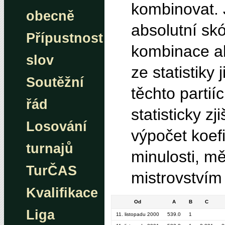
kombinovat. 
obecně
absolutní skó
Přípustnost
kombinace ab
slov
ze statistiky
Soutěžní
těchto parti
řád
statisticky z
Losování
výpočet koefi
turnajů
minulosti, mě
TurČAS
mistrovstvím 
Kvalifikace
Od
A
B
C
Liga
11. listopadu 2000
539.0
1