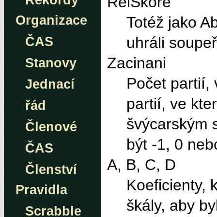
Rekordy
RelSkore
Organizace
Totéž jako Ab
uhráli soupeř
ČAS
Zacinani
Stanovy
Počet partií
Jednací
partií, ve kt
řád
švýcarským s
Členové
být -1, 0 neb
ČAS
A, B, C, D
Členství
Koeficienty, 
Pravidla
škály, aby b
Scrabble