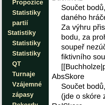
Propozice
Součet bodů, 
Statistiky
daného hráče 
partií
Za výhru při
Statistiky
bodu, za proh
Statistiky
soupeř nezúč
Statistiky
fiktivního so
QT
[[Buchholze|p
Turnaje
AbsSkore
Vzájemné
Součet bodů,
zápasy
(jde o skóre 