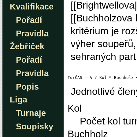
[[Brightwellova|
Kvalifikace
[[Buchholzova k
Pořadí
kritérium je r
Pravidla
výher soupeřů, 
Žebříček
sehraných part
Pořadí
Pravidla
Popis
Jednotlivé člen
Liga
Kol
Turnaje
Počet kol tur
Soupisky
Buchholz