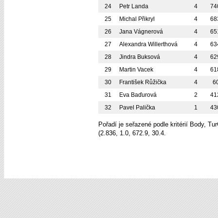
24
Petr Landa
4
74
25
Michal Přikryl
4
68
26
Jana Vágnerová
4
65
27
Alexandra Willerthová
4
63
28
Jindra Buksová
4
62
29
Martin Vacek
4
61
30
František Růžička
4
6
31
Eva Baďurová
2
41
32
Pavel Palička
1
43
Pořadí je seřazené podle kritérií Body, T
(2.836, 1.0, 672.9, 30.4.