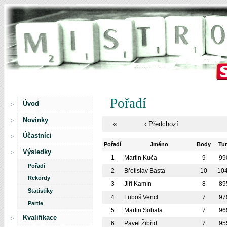
Pořadí
Úvod
Novinky
«
‹ Předchozí
Účastníci
Pořadí
Jméno
Body
Tu
Výsledky
1
Martin Kuča
9
99
Pořadí
2
Břetislav Basta
10
10
Rekordy
3
Jiří Kamín
8
89
Statistiky
4
Luboš Vencl
7
97
Partie
5
Martin Sobala
7
96
Kvalifikace
6
Pavel Žibřid
7
95