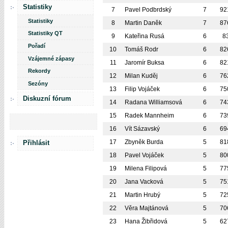
Statistiky
7
Pavel Podbrdský
7
92
Statistiky
8
Martin Daněk
7
87
Statistiky QT
9
Kateřina Rusá
6
8
Pořadí
10
Tomáš Rodr
6
82
Vzájemné zápasy
11
Jaromír Buksa
6
82
Rekordy
12
Milan Kuděj
6
76
Sezóny
13
Filip Vojáček
6
75
Diskuzní fórum
14
Radana Williamsová
6
74
15
Radek Mannheim
6
73
16
Vít Sázavský
6
69
17
Zbyněk Burda
5
81
Přihlásit
18
Pavel Vojáček
5
80
19
Milena Filipová
5
77
20
Jana Vacková
5
75
21
Martin Hrubý
5
72
22
Věra Majtánová
5
70
23
Hana Žibřidová
5
62