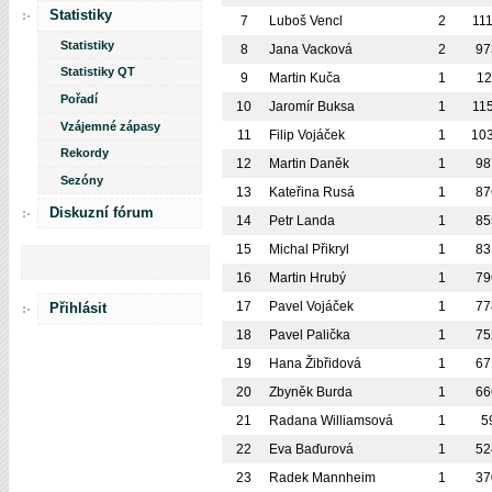
Statistiky
7
Luboš Vencl
2
11
Statistiky
8
Jana Vacková
2
97
Statistiky QT
9
Martin Kuča
1
1
Pořadí
10
Jaromír Buksa
1
11
Vzájemné zápasy
11
Filip Vojáček
1
10
Rekordy
12
Martin Daněk
1
98
Sezóny
13
Kateřina Rusá
1
87
Diskuzní fórum
14
Petr Landa
1
85
15
Michal Přikryl
1
83
16
Martin Hrubý
1
79
17
Pavel Vojáček
1
77
Přihlásit
18
Pavel Palička
1
75
19
Hana Žibřidová
1
67
20
Zbyněk Burda
1
66
21
Radana Williamsová
1
5
22
Eva Baďurová
1
52
23
Radek Mannheim
1
37