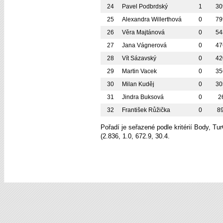
24
Pavel Podbrdský
1
30
25
Alexandra Willerthová
0
79
26
Věra Majtánová
0
54
27
Jana Vágnerová
0
47
28
Vít Sázavský
0
42
29
Martin Vacek
0
35
30
Milan Kuděj
0
30
31
Jindra Buksová
0
2
32
František Růžička
0
8
Pořadí je seřazené podle kritérií Body, T
(2.836, 1.0, 672.9, 30.4.