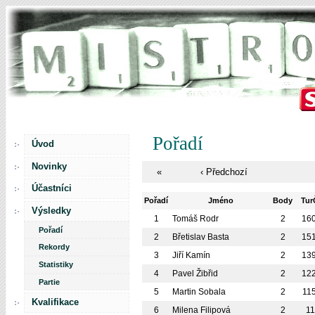
Pořadí
Úvod
Novinky
«
‹ Předchozí
Účastníci
Pořadí
Jméno
Body
Tu
Výsledky
1
Tomáš Rodr
2
16
Pořadí
2
Břetislav Basta
2
15
Rekordy
3
Jiří Kamín
2
13
Statistiky
4
Pavel Žibřid
2
12
Partie
5
Martin Sobala
2
11
Kvalifikace
6
Milena Filipová
2
1