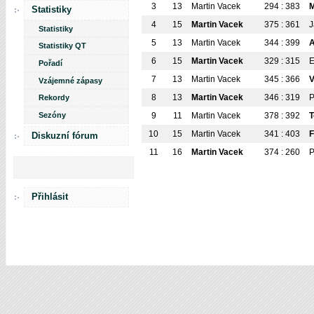
3
13
Martin Vacek
294 : 383
M
Statistiky
4
15
Martin Vacek
375 : 361
J
Statistiky
5
13
Martin Vacek
344 : 399
A
Statistiky QT
6
15
Martin Vacek
329 : 315
E
Pořadí
7
13
Martin Vacek
345 : 366
V
Vzájemné zápasy
8
13
Martin Vacek
346 : 319
P
Rekordy
Sezóny
9
11
Martin Vacek
378 : 392
10
15
Martin Vacek
341 : 403
F
Diskuzní fórum
11
16
Martin Vacek
374 : 260
P
Přihlásit