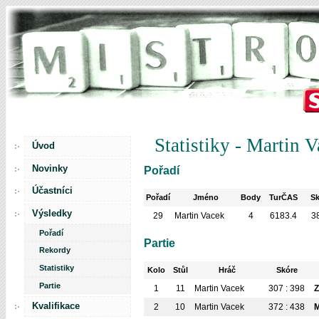
Statistiky - Martin 
Úvod
Novinky
Pořadí
Účastníci
Pořadí
Jméno
Body
TurČAS
S
Výsledky
29
Martin Vacek
4
6183.4
3
Pořadí
Partie
Rekordy
Statistiky
Kolo
Stůl
Hráč
Skóre
Partie
1
11
Martin Vacek
307 : 398
Z
Kvalifikace
2
10
Martin Vacek
372 : 438
M