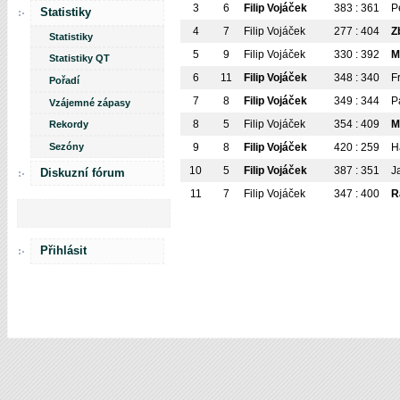
3
6
Filip Vojáček
383 : 361
P
Statistiky
4
7
Filip Vojáček
277 : 404
Z
Statistiky
5
9
Filip Vojáček
330 : 392
M
Statistiky QT
6
11
Filip Vojáček
348 : 340
F
Pořadí
7
8
Filip Vojáček
349 : 344
P
Vzájemné zápasy
8
5
Filip Vojáček
354 : 409
M
Rekordy
Sezóny
9
8
Filip Vojáček
420 : 259
H
10
5
Filip Vojáček
387 : 351
J
Diskuzní fórum
11
7
Filip Vojáček
347 : 400
R
Přihlásit