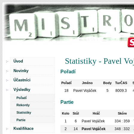
Statistiky - Pavel V
Úvod
Novinky
Pořadí
Účastníci
Pořadí
Jméno
Body
TurČAS
Výsledky
18
Pavel Vojáček
5
8009.3
Pořadí
Partie
Rekordy
Statistiky
Kolo
Stůl
Hráč
Skóre
Partie
1
6
Pavel Vojáček
334 : 359
Kvalifikace
2
14
Pavel Vojáček
348 : 332