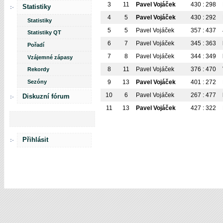
3
11
Pavel Vojáček
430 : 298
Statistiky
4
5
Pavel Vojáček
430 : 292
Statistiky
5
5
Pavel Vojáček
357 : 437
Statistiky QT
6
7
Pavel Vojáček
345 : 363
Pořadí
7
8
Pavel Vojáček
344 : 349
Vzájemné zápasy
8
11
Pavel Vojáček
376 : 470
Rekordy
Sezóny
9
13
Pavel Vojáček
401 : 272
10
6
Pavel Vojáček
267 : 477
Diskuzní fórum
11
13
Pavel Vojáček
427 : 322
Přihlásit