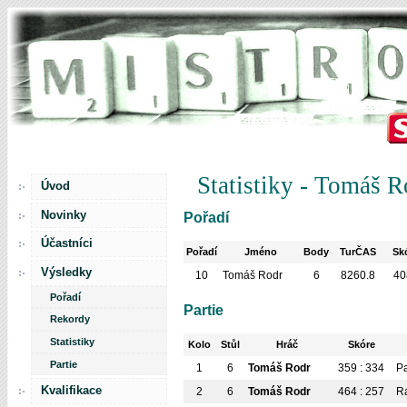
Statistiky - Tomáš R
Úvod
Novinky
Pořadí
Účastníci
Pořadí
Jméno
Body
TurČAS
Sk
Výsledky
10
Tomáš Rodr
6
8260.8
40
Pořadí
Partie
Rekordy
Statistiky
Kolo
Stůl
Hráč
Skóre
Partie
1
6
Tomáš Rodr
359 : 334
P
Kvalifikace
2
6
Tomáš Rodr
464 : 257
R