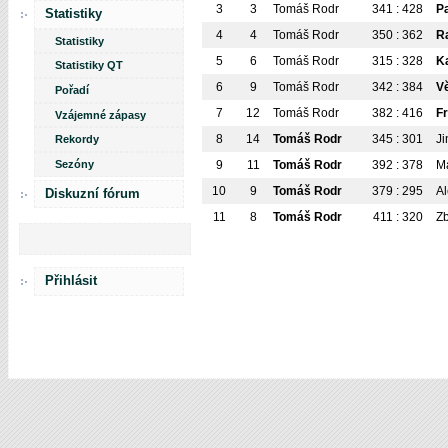
3
3
Tomáš Rodr
341 : 428
Pa
Statistiky
4
4
Tomáš Rodr
350 : 362
R
Statistiky
5
6
Tomáš Rodr
315 : 328
K
Statistiky QT
6
9
Tomáš Rodr
342 : 384
V
Pořadí
7
12
Tomáš Rodr
382 : 416
F
Vzájemné zápasy
8
14
Tomáš Rodr
345 : 301
J
Rekordy
Sezóny
9
11
Tomáš Rodr
392 : 378
Ma
10
9
Tomáš Rodr
379 : 295
Al
Diskuzní fórum
11
8
Tomáš Rodr
411 : 320
Z
Přihlásit