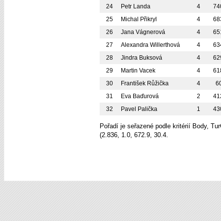
24
Petr Landa
4
74
25
Michal Přikryl
4
68
26
Jana Vágnerová
4
65
27
Alexandra Willerthová
4
63
28
Jindra Buksová
4
62
29
Martin Vacek
4
61
30
František Růžička
4
6
31
Eva Baďurová
2
41
32
Pavel Palička
1
43
Pořadí je seřazené podle kritérií Body, T
(2.836, 1.0, 672.9, 30.4.