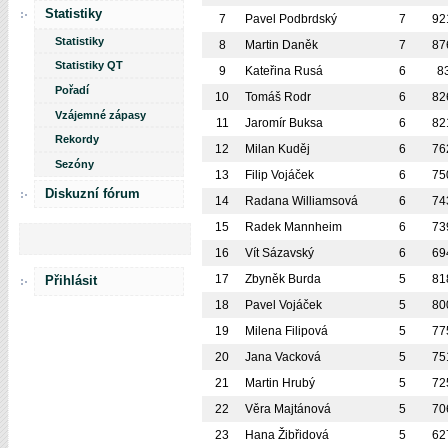
Statistiky
7
Pavel Podbrdský
7
92
Statistiky
8
Martin Daněk
7
87
Statistiky QT
9
Kateřina Rusá
6
8
Pořadí
10
Tomáš Rodr
6
82
Vzájemné zápasy
11
Jaromír Buksa
6
82
Rekordy
12
Milan Kuděj
6
76
Sezóny
13
Filip Vojáček
6
75
Diskuzní fórum
14
Radana Williamsová
6
74
15
Radek Mannheim
6
73
16
Vít Sázavský
6
69
17
Zbyněk Burda
5
81
Přihlásit
18
Pavel Vojáček
5
80
19
Milena Filipová
5
77
20
Jana Vacková
5
75
21
Martin Hrubý
5
72
22
Věra Majtánová
5
70
23
Hana Žibřidová
5
62