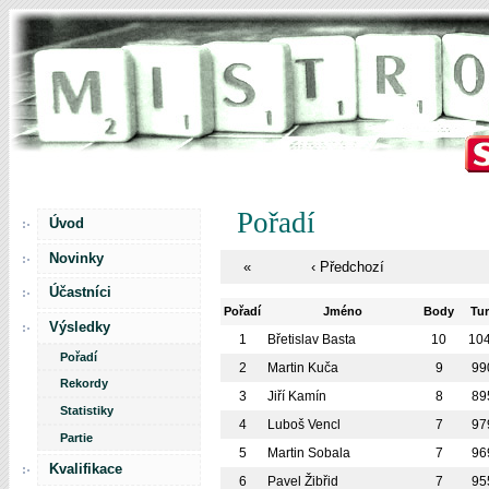
Pořadí
Úvod
Novinky
«
‹ Předchozí
Účastníci
Pořadí
Jméno
Body
Tu
Výsledky
1
Břetislav Basta
10
10
Pořadí
2
Martin Kuča
9
99
Rekordy
3
Jiří Kamín
8
89
Statistiky
4
Luboš Vencl
7
97
Partie
5
Martin Sobala
7
96
Kvalifikace
6
Pavel Žibřid
7
95