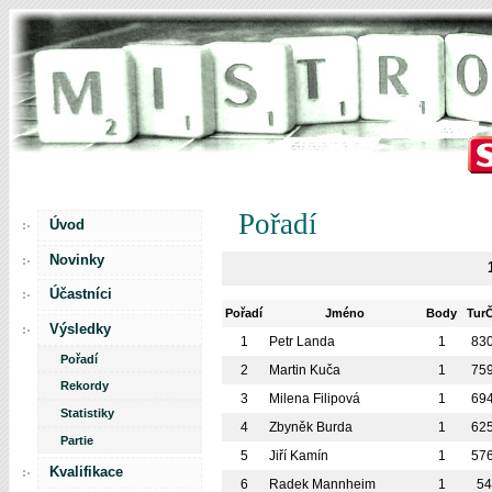
Pořadí
Úvod
Novinky
Účastníci
Pořadí
Jméno
Body
Tur
Výsledky
1
Petr Landa
1
830
Pořadí
2
Martin Kuča
1
759
Rekordy
3
Milena Filipová
1
694
Statistiky
4
Zbyněk Burda
1
625
Partie
5
Jiří Kamín
1
576
Kvalifikace
6
Radek Mannheim
1
5