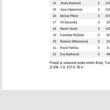
24
Jindra Buksová
0
224
25
Jana Vágnerová
0
216
26
Michal Přikryl
0
207
27
Vít Sázavský
0
2
28
Martin Vacek
0
140
29
František Růžička
0
35
30
Radana Williamsová
0
19
31
Pavel Palička
0
6.
32
Eva Baďurová
0
-96
Pořadí je seřazené podle kritérií Body, T
(2.836, 1.0, 672.9, 30.4.