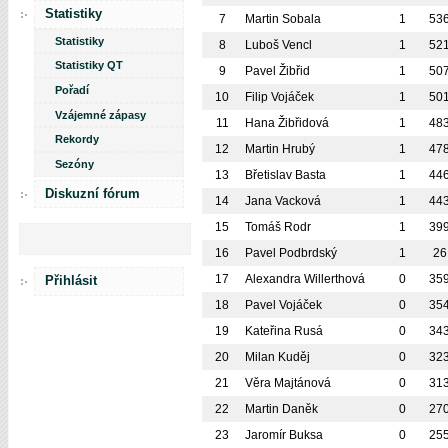
Statistiky
7
Martin Sobala
1
536
Statistiky
8
Luboš Vencl
1
521
Statistiky QT
9
Pavel Žibřid
1
507
Pořadí
10
Filip Vojáček
1
501
Vzájemné zápasy
11
Hana Žibřidová
1
483
Rekordy
12
Martin Hrubý
1
478
Sezóny
13
Břetislav Basta
1
446
Diskuzní fórum
14
Jana Vacková
1
443
15
Tomáš Rodr
1
399
16
Pavel Podbrdský
1
26
17
Alexandra Willerthová
0
359
Přihlásit
18
Pavel Vojáček
0
354
19
Kateřina Rusá
0
343
20
Milan Kuděj
0
323
21
Věra Majtánová
0
313
22
Martin Daněk
0
270
23
Jaromír Buksa
0
255