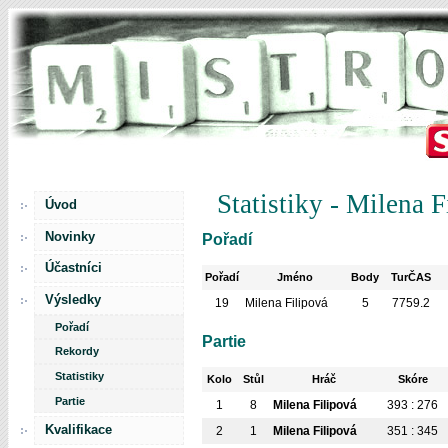
Statistiky - Milena F
Úvod
Novinky
Pořadí
Účastníci
Pořadí
Jméno
Body
TurČAS
Výsledky
19
Milena Filipová
5
7759.2
Pořadí
Partie
Rekordy
Statistiky
Kolo
Stůl
Hráč
Skóre
Partie
1
8
Milena Filipová
393 : 276
Kvalifikace
2
1
Milena Filipová
351 : 345