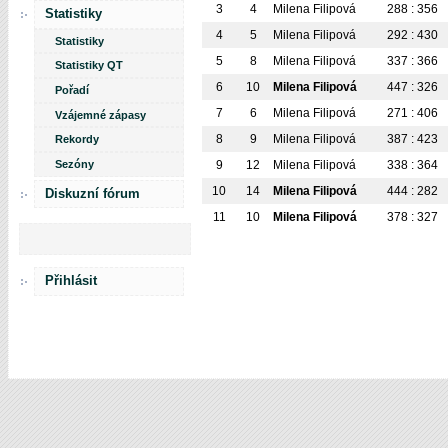
3
4
Milena Filipová
288 : 356
Statistiky
4
5
Milena Filipová
292 : 430
Statistiky
5
8
Milena Filipová
337 : 366
Statistiky QT
6
10
Milena Filipová
447 : 326
Pořadí
7
6
Milena Filipová
271 : 406
Vzájemné zápasy
8
9
Milena Filipová
387 : 423
Rekordy
Sezóny
9
12
Milena Filipová
338 : 364
10
14
Milena Filipová
444 : 282
Diskuzní fórum
11
10
Milena Filipová
378 : 327
Přihlásit