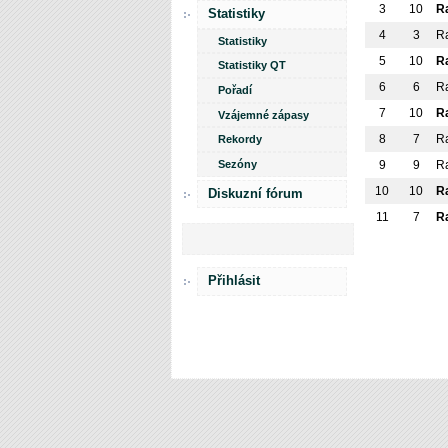
3
10
R
Statistiky
4
3
R
Statistiky
5
10
R
Statistiky QT
6
6
R
Pořadí
7
10
R
Vzájemné zápasy
8
7
R
Rekordy
Sezóny
9
9
R
10
10
R
Diskuzní fórum
11
7
R
Přihlásit