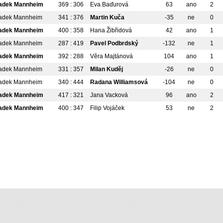
adek Mannheim
369 : 306
Eva Baďurová
63
ano
2
adek Mannheim
341 : 376
Martin Kuča
-35
ne
0
adek Mannheim
400 : 358
Hana Žibřidová
42
ano
1
adek Mannheim
287 : 419
Pavel Podbrdský
-132
ne
1
adek Mannheim
392 : 288
Věra Majtánová
104
ano
1
adek Mannheim
331 : 357
Milan Kuděj
-26
ne
0
adek Mannheim
340 : 444
Radana Williamsová
-104
ne
0
adek Mannheim
417 : 321
Jana Vacková
96
ano
2
adek Mannheim
400 : 347
Filip Vojáček
53
ne
2