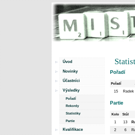
Stati
Úvod
Novinky
Pořadí
Účastníci
Pořadí
Výsledky
15
Radek
Pořadí
Partie
Rekordy
Statistiky
Kolo
Stůl
Partie
1
13
R
Kvalifikace
2
6
R