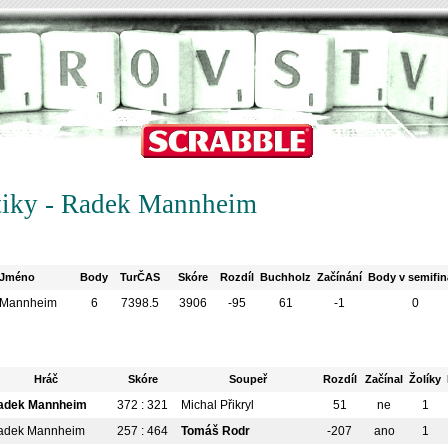
stiky - Radek Mannheim
Jméno
Body
TurČAS
Skóre
Rozdíl
Buchholz
Začínání
Body v semifin
 Mannheim
6
7398.5
3906
-95
61
-1
0
Hráč
Skóre
Soupeř
Rozdíl
Začínal
Žolíky
adek Mannheim
372 : 321
Michal Přikryl
51
ne
1
adek Mannheim
257 : 464
Tomáš Rodr
-207
ano
1