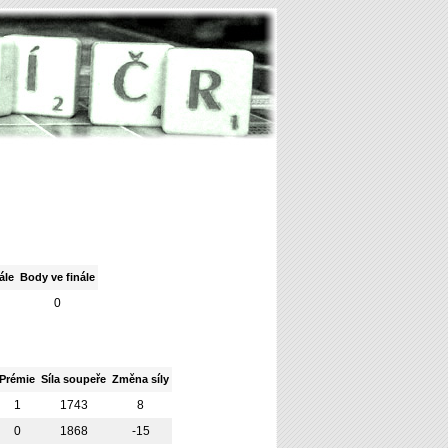
ále
Body ve finále
0
Prémie
Síla soupeře
Změna síly
1
1743
8
0
1868
-15