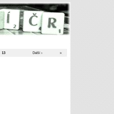
13
Další ›
»