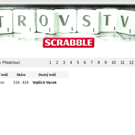
‹ Předchozí
1
2
3
4
5
6
7
8
9
10
11
12
í hráč
Skóre
Druhý hráč
ncl
319 : 424
Vojtěch Vacek