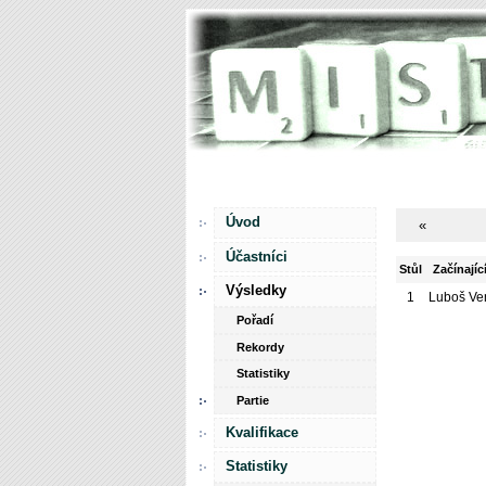
Úvod
«
Účastníci
Stůl
Začínajíc
Výsledky
1
Luboš Ve
Pořadí
Rekordy
Statistiky
Partie
Kvalifikace
Statistiky