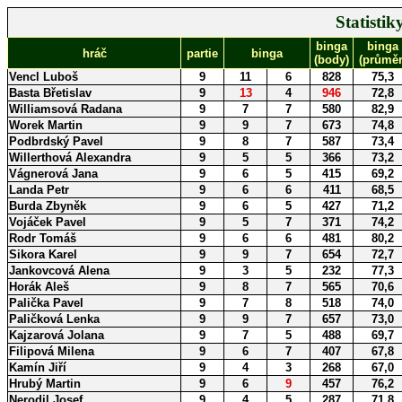
Statisti
binga
binga
hráč
partie
binga
(body)
(průměr
Vencl Luboš
9
11
6
828
75,3
Basta Břetislav
9
13
4
946
72,8
Williamsová Radana
9
7
7
580
82,9
Worek Martin
9
9
7
673
74,8
Podbrdský Pavel
9
8
7
587
73,4
Willerthová Alexandra
9
5
5
366
73,2
Vágnerová Jana
9
6
5
415
69,2
Landa Petr
9
6
6
411
68,5
Burda Zbyněk
9
6
5
427
71,2
Vojáček Pavel
9
5
7
371
74,2
Rodr Tomáš
9
6
6
481
80,2
Sikora Karel
9
9
7
654
72,7
Jankovcová Alena
9
3
5
232
77,3
Horák Aleš
9
8
7
565
70,6
Palička Pavel
9
7
8
518
74,0
Paličková Lenka
9
9
7
657
73,0
Kajzarová Jolana
9
7
5
488
69,7
Filipová Milena
9
6
7
407
67,8
Kamín Jiří
9
4
3
268
67,0
Hrubý Martin
9
6
9
457
76,2
Nerodil Josef
9
4
5
287
71,8