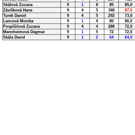
Skálová Zuzana
9
1
8
85
85,0
Závišková Hana
9
4
5
348
87,0
Turek Daniel
9
4
5
292
73,0
Lancová Monika
9
1
4
80
80,0
Pospíšilová Zuzana
9
4
4
288
72,0
Mannheimová Dagmar
9
1
5
72
72,0
Skála David
9
1
2
64
64,0