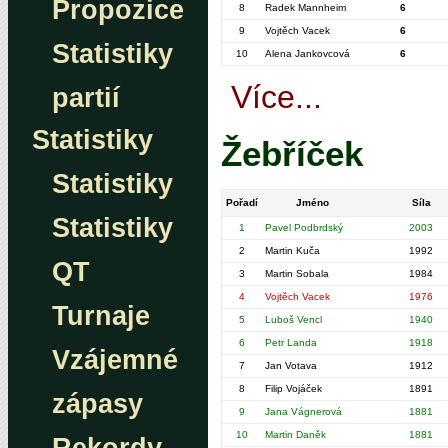
Propozice
8
Radek Mannheim
6
9
Vojtěch Vacek
6
Statistiky
10
Alena Jankovcová
6
Více...
partií
Statistiky
Žebříček
Statistiky
Pořadí
Jméno
Síla
Statistiky
1
Pavel Podbrdský
2003
2
Martin Kuča
1992
QT
3
Martin Sobala
1984
4
Vojtěch Vacek
1976
Turnaje
5
Luboš Vencl
1940
6
Petr Landa
1918
Vzájemné
7
Jan Votava
1912
8
Filip Vojáček
1891
zápasy
9
Jana Vágnerová
1881
10
Martin Daněk
1881