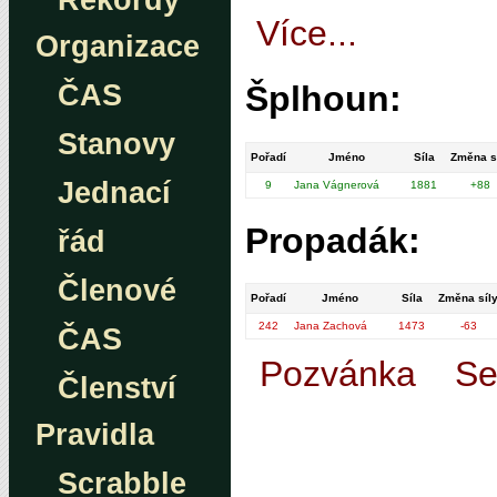
Rekordy
Více...
Organizace
ČAS
Šplhoun:
Stanovy
Pořadí
Jméno
Síla
Změna s
Jednací
9
Jana Vágnerová
1881
+88
Propadák:
řád
Členové
Pořadí
Jméno
Síla
Změna síl
242
Jana Zachová
1473
-63
ČAS
Pozvánka
Se
Členství
Pravidla
Scrabble