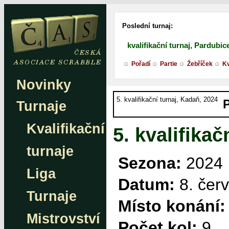
Poslední turnaj:
kvalifikační turnaj, Pardubic
Pořadí
Partie
Žebříček
Kv
Novinky
5. kvalifikační turnaj, Kadaň, 2024
Turnaje
Kvalifikační
5. kvalifikač
turnaje
Sezona:
2024
Liga
Datum:
8. čer
Turnaje
Místo konání:
Mistrovství
Počet kol:
9