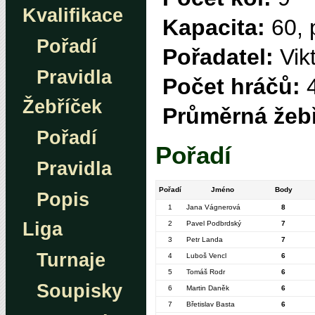
Kvalifikace
Kapacita:
60, 
Pořadí
Pořadatel:
Vik
Pravidla
Počet hráčů:
Žebříček
Průměrná žebř
Pořadí
Pořadí
Pravidla
Pořadí
Jméno
Body
Popis
1
Jana Vágnerová
8
Liga
2
Pavel Podbrdský
7
3
Petr Landa
7
Turnaje
4
Luboš Vencl
6
5
Tomáš Rodr
6
Soupisky
6
Martin Daněk
6
7
Břetislav Basta
6