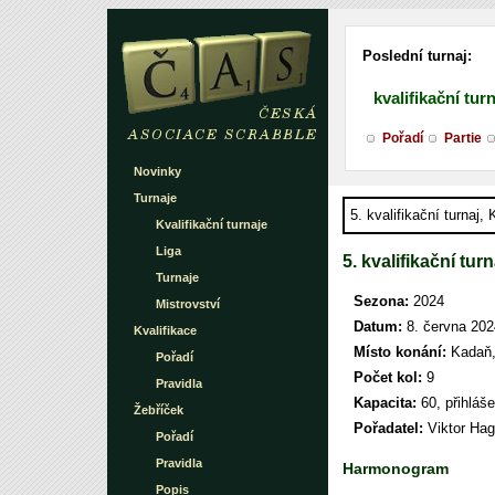
Poslední turnaj:
kvalifikační tur
Pořadí
Partie
Novinky
Turnaje
5. kvalifikační turnaj,
Kvalifikační turnaje
Liga
5. kvalifikační tur
Turnaje
Sezona:
2024
Mistrovství
Datum:
8. června 202
Kvalifikace
Místo konání:
Kadaň, 
Pořadí
Počet kol:
9
Pravidla
Kapacita:
60, přihláš
Žebříček
Pořadatel:
Viktor Hag
Pořadí
Pravidla
Harmonogram
Popis