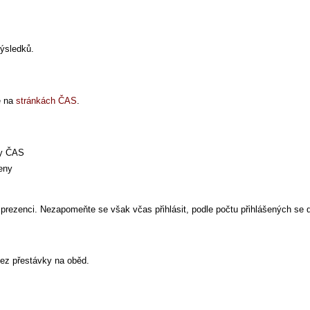
výsledků.
é na
stránkách ČAS
.
ny ČAS
eny
i prezenci. Nezapomeňte se však včas přihlásit, podle počtu přihlášených se
bez přestávky na oběd.