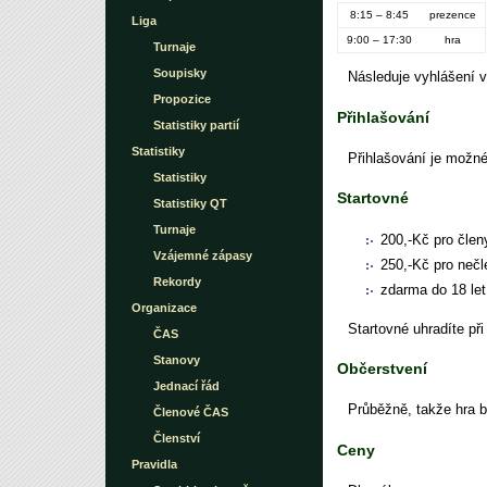
8:15 – 8:45
prezence
Liga
9:00 – 17:30
hra
Turnaje
Soupisky
Následuje vyhlášení 
Propozice
Přihlašování
Statistiky partií
Statistiky
Přihlašování je možn
Statistiky
Startovné
Statistiky QT
Turnaje
200,-Kč pro čle
Vzájemné zápasy
250,-Kč pro nečl
Rekordy
zdarma do 18 let
Organizace
Startovné uhradíte př
ČAS
Stanovy
Občerstvení
Jednací řád
Průběžně, takže hra 
Členové ČAS
Členství
Ceny
Pravidla