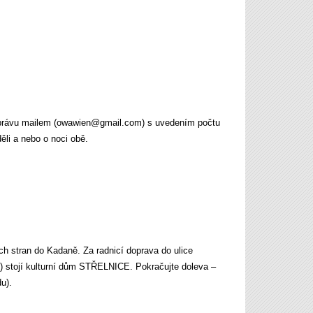
 zprávu mailem (owawien@gmail.com) s uvedením počtu
li a nebo o noci obě.
ch stran do Kadaně. Za radnicí doprava do ulice
ou) stojí kulturní dům STŘELNICE. Pokračujte doleva –
u).