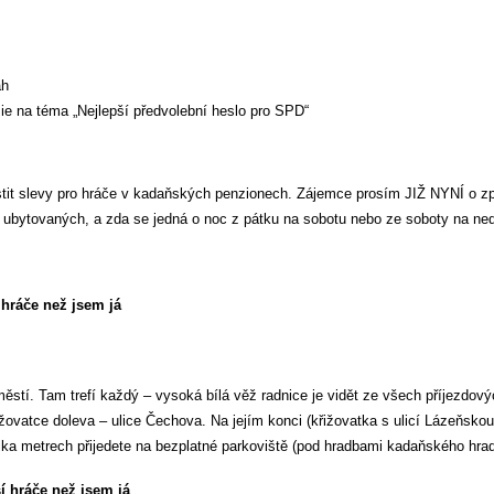
ah
mie na téma „Nejlepší předvolební heslo pro SPD“
stit slevy pro hráče v kadaňských penzionech. Zájemce prosím JIŽ NYNÍ o
 ubytovaných, a zda se jedná o noc z pátku na sobotu nebo ze soboty na nedě
 hráče než jsem já
stí. Tam trefí každý – vysoká bílá věž radnice je vidět ze všech příjezdový
ižovatce doleva – ulice Čechova. Na jejím konci (křižovatka s ulicí Lázeňsk
lika metrech přijedete na bezplatné parkoviště (pod hradbami kadaňského hrad
í hráče než jsem já