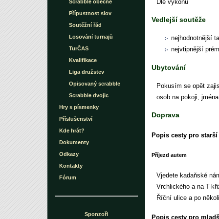
Dle výkonu
Scrabble obecně
Přípustnost slov
Vedlejší soutěže
Soutěžní řád
Losování turnajů
nejhodnotnější t
TurČAS
nejvtipnější pré
Kvalifikace
Ubytování
Liga družstev
Opisovaný scrabble
Pokusím se opět zaji
Scrabble dvojic
osob na pokoji, jména
Hry s písmenky
Doprava
Příslušenství
Kde hrát?
Popis cesty pro starší
Dokumenty
Odkazy
Příjezd autem
Kontakty
Vjedete kadaňské námě
Fórum
Vrchlického a na T-kř
Říční ulice a po něko
Sponzoři
Popis cesty pro mladš