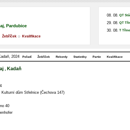
08. 08.
QT Stá
29. 08.
QT Tři
naj, Pardubice
30. 08.
T Třin
Žebříček
Kvalifikace
 Kadaň, 2024
Pořadí
Žebříček
Rekordy
Statistiky
Partie
Kvalifikace
naj , Kadaň
4
Kulturní dům Střelnice (Čechova 147)
eno 40
enhofer