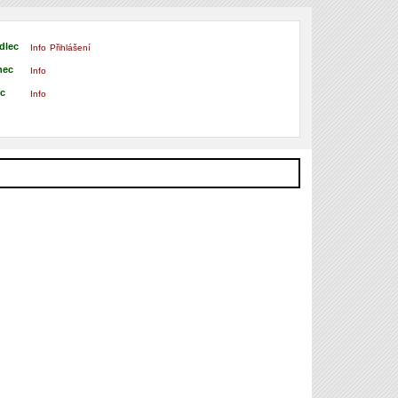
dlec
Info
Přihlášení
nec
Info
ec
Info