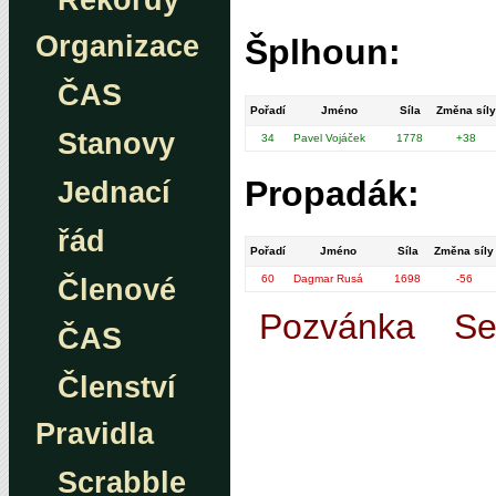
Rekordy
Organizace
Šplhoun:
ČAS
Pořadí
Jméno
Síla
Změna síly
Stanovy
34
Pavel Vojáček
1778
+38
Propadák:
Jednací
řád
Pořadí
Jméno
Síla
Změna síly
60
Dagmar Rusá
1698
-56
Členové
Pozvánka
Se
ČAS
Členství
Pravidla
Scrabble