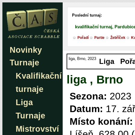
Poslední turnaj:
kvalifikační turnaj, Pardubic
Pořadí
Partie
Žebříček
Kv
Novinky
liga, Brno, 2023
Liga
Pořa
Turnaje
Kvalifikační
liga , Brno
turnaje
Sezona:
2023
Liga
Datum:
17. zá
Turnaje
Místo konání:
Mistrovství
Líšeň, 628 00 