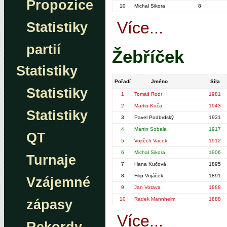
Propozice
10
Michal Sikora
8
Více...
Statistiky
partií
Žebříček
Statistiky
Pořadí
Jméno
Síla
Statistiky
1
Tomáš Rodr
1981
2
Martin Kuča
1943
Statistiky
3
Pavel Podbrdský
1931
4
Martin Sobala
1917
QT
5
Vojtěch Vacek
1912
6
Michal Sikora
1906
Turnaje
7
Hana Kučová
1895
8
Filip Vojáček
1891
Vzájemné
9
Jan Votava
1888
10
Radek Mannheim
1888
zápasy
Více...