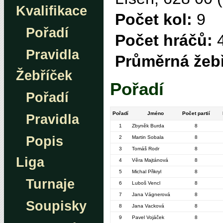
Kvalifikace
Počet kol:
9
Pořadí
Počet hráčů:
Pravidla
Průměrná žebř
Žebříček
Pořadí
Pořadí
Pořadí
Jméno
Počet partií
Pravidla
1
Zbyněk Burda
8
Popis
2
Martin Sobala
8
3
Tomáš Rodr
8
Liga
4
Věra Majtánová
8
5
Michal Přikryl
8
Turnaje
6
Luboš Vencl
8
7
Jana Vágnerová
8
Soupisky
8
Jana Vacková
8
9
Pavel Vojáček
8