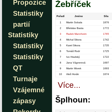
Propozice
Žebříček
Statistiky
Pořadí
Jméno
Síla
partií
1
Martin Sobala
1876
2
Břetislav Basta
1772
Statistiky
3
Radek Mannheim
1765
4
Michal Sikora
1742
Statistiky
5
Karel Sikora
1735
6
Tomáš Rodr
1725
Statistiky
7
Ivo Hradský
1722
8
Jana Vágnerová
1697
QT
9
Martin Worek
1693
10
Aleš Horák
1674
Turnaje
Více...
Vzájemné
Šplhoun:
zápasy