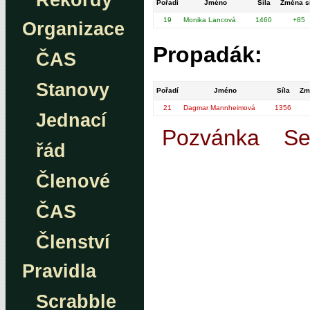
Rekordy
Pořadí
Jméno
Síla
Změna s
19
Monika Lancová
1460
+85
Organizace
Propadák:
ČAS
Stanovy
Pořadí
Jméno
Síla
Zm
21
Dagmar Mannheimová
1356
Jednací
Pozvánka
Se
řád
Členové
ČAS
Členství
Pravidla
Scrabble