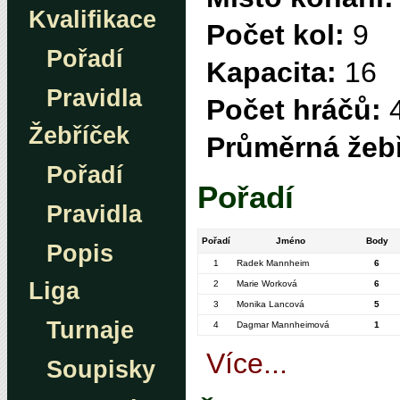
Kvalifikace
Počet kol:
9
Pořadí
Kapacita:
16
Pravidla
Počet hráčů:
Žebříček
Průměrná žebř
Pořadí
Pořadí
Pravidla
Pořadí
Jméno
Body
Popis
1
Radek Mannheim
6
Liga
2
Marie Worková
6
3
Monika Lancová
5
Turnaje
4
Dagmar Mannheimová
1
Více...
Soupisky