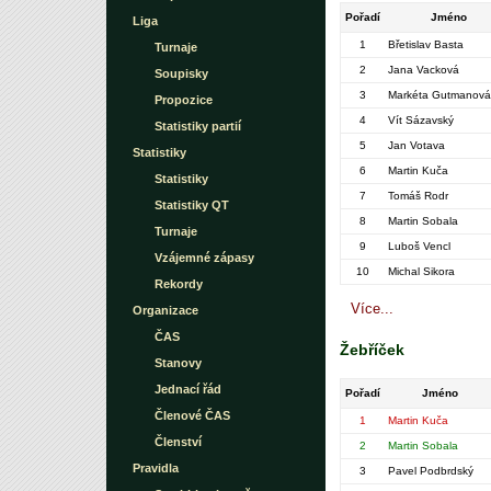
Pořadí
Jméno
Liga
1
Břetislav Basta
Turnaje
2
Jana Vacková
Soupisky
3
Markéta Gutmanová
Propozice
4
Vít Sázavský
Statistiky partií
5
Jan Votava
Statistiky
6
Martin Kuča
Statistiky
7
Tomáš Rodr
Statistiky QT
8
Martin Sobala
Turnaje
9
Luboš Vencl
Vzájemné zápasy
10
Michal Sikora
Rekordy
Více...
Organizace
ČAS
Žebříček
Stanovy
Jednací řád
Pořadí
Jméno
Členové ČAS
1
Martin Kuča
Členství
2
Martin Sobala
Pravidla
3
Pavel Podbrdský