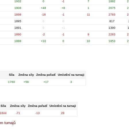
1932
0
-1
7
1882
2
1908
+48
+8
1
2075
2
1898
-18
-1
11
2783
2
1895
0
0
817
1891
0
+1
1390
1
1890
-2
-1
9
2263
2
1888
+10
0
10
1853
2
Síla
Změna síly
Změna pořadí
Umístění na turnaji
1760
+58
+17
3
Síla
Změna síly
Změna pořadí
Umístění na turnaji
1844
-71
-13
28
m turnajů