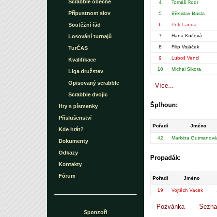
Scrabble obecně
4
Tomáš Rodr
Přípustnost slov
5
Břetislav Basta
Soutěžní řád
6
Petr Landa
7
Hana Kučová
Losování turnajů
8
Filip Vojáček
TurČAS
9
Luboš Vencl
Kvalifikace
10
Michal Sikora
Liga družstev
Opisovaný scrabble
Více...
Scrabble dvojic
Šplhoun:
Hry s písmenky
Příslušenství
Pořadí
Jméno
Kde hrát?
42
Markéta Gutmanová
Dokumenty
Odkazy
Propadák:
Kontakty
Fórum
Pořadí
Jméno
19
Vojtěch Vacek
Pozvánka
Sezna
Sponzoři