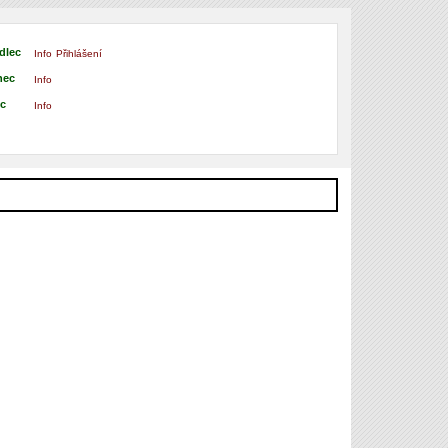
dlec
Info
Přihlášení
nec
Info
ec
Info