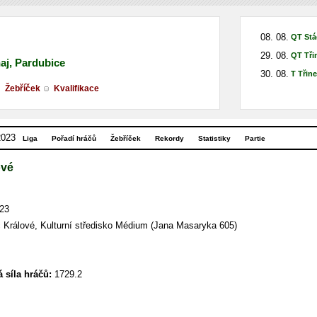
08. 08.
QT Stá
29. 08.
QT Tři
naj, Pardubice
30. 08.
T Třin
Žebříček
Kvalifikace
2023
Liga
Pořadí hráčů
Žebříček
Rekordy
Statistiky
Partie
ové
023
Králové, Kulturní středisko Médium (Jana Masaryka 605)
 síla hráčů:
1729.2