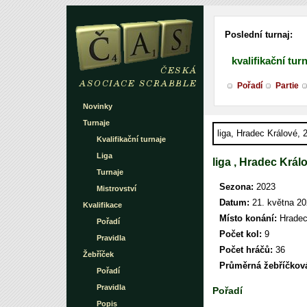
Poslední turnaj:
kvalifikační tur
Pořadí
Partie
Novinky
Turnaje
liga, Hradec Králové, 
Kvalifikační turnaje
Liga
liga , Hradec Král
Turnaje
Sezona:
2023
Mistrovství
Datum:
21. května 2
Kvalifikace
Místo konání:
Hradec 
Pořadí
Počet kol:
9
Pravidla
Počet hráčů:
36
Žebříček
Průměrná žebříčková
Pořadí
Pravidla
Pořadí
Popis