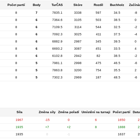
Počet partií
Body
TurČAS
Skóre
Rozdíl
Buchholz
Začíná
8
7
7835.1
3338
597
34.5
-8
8
6
7364.6
3105
503
38.5
0
8
6
7109.5
3114
544
32.5
-2
8
6
7092.3
3025
411
37.5
-4
8
6
6882.9
2987
345
39.5
0
8
6
6693.2
3087
451
33.5
4
8
6
6102.8
2942
82
38.5
-2
8
5
7981.1
2998
475
46.5
-6
8
5
7863.8
3200
754
35.5
2
8
5
7302.3
2969
187
48.5
-6
Síla
Změna síly
Změna pořadí
Umístění na turnaji
Počet partií
Datu
1967
-15
0
6
1650
2
1935
+7
+2
8
1888
2
1935
0
-1
1637
2