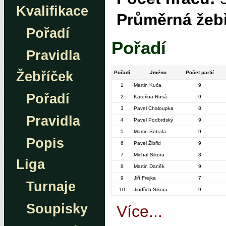
Kvalifikace
Průměrná žebř
Pořadí
Pořadí
Pravidla
Žebříček
Pořadí
Jméno
Počet partií
1
Martin Kuča
9
Pořadí
2
Kateřina Rusá
9
3
Pavel Chaloupka
8
Pravidla
4
Pavel Podbrdský
9
5
Martin Sobala
9
Popis
6
Pavel Žibřid
9
7
Michal Sikora
8
Liga
8
Martin Daněk
9
9
Jiří Frejka
7
Turnaje
10
Jindřich Sikora
9
Soupisky
Více...