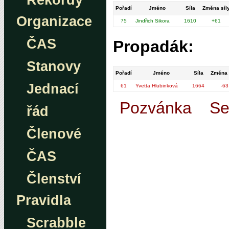
Rekordy
Pořadí
Jméno
Síla
Změna síl
Organizace
75
Jindřich Sikora
1610
+61
ČAS
Propadák:
Stanovy
Pořadí
Jméno
Síla
Změna 
Jednací
61
Yvetta Hlubinková
1664
-63
Pozvánka
Se
řád
Členové
ČAS
Členství
Pravidla
Scrabble