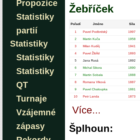
Propozice
Žebříček
Statistiky
Pořadí
Jméno
Síla
partií
1
Pavel Podbrdský
1997
2
Martin Kuča
1958
Statistiky
3
Milan Kuděj
1941
4
Pavel Žibřid
1893
Statistiky
5
Jana Rusá
1892
6
Michal Sikora
1890
Statistiky
7
Martin Sobala
1888
QT
8
Romana Vlková
1887
9
Pavel Chaloupka
1881
Turnaje
10
Petr Landa
1873
Více...
Vzájemné
zápasy
Šplhoun: