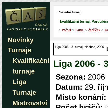
Poslední turnaj:
kvalifikační turnaj, Pardubic
Pořadí
Partie
Žebříček
Kv
Novinky
Liga 2006 - 3. turnaj, Náchod, 2006
Turnaje
Kvalifikační
Liga 2006 - 
turnaje
Sezona:
2006
Liga
Datum:
29. říj
Turnaje
Místo konání:
Mistrovství
Počet hráčů: