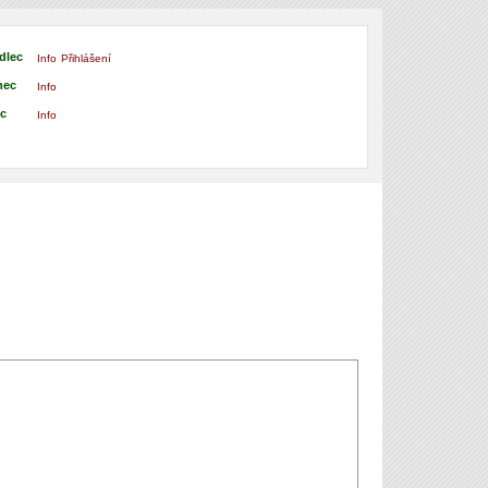
dlec
Info
Přihlášení
nec
Info
ec
Info