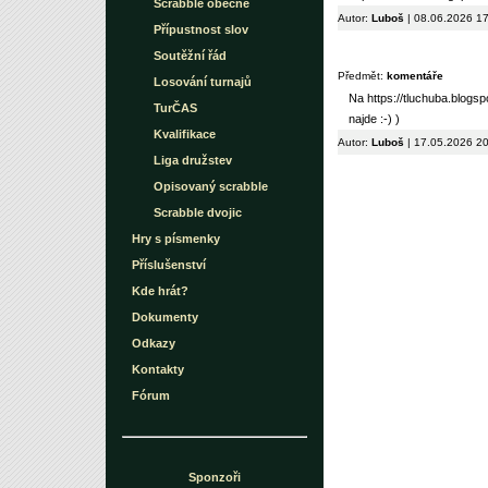
Scrabble obecně
Autor:
Luboš
| 08.06.2026 1
Přípustnost slov
Soutěžní řád
Předmět:
komentáře
Losování turnajů
Na https://tluchuba.blogs
TurČAS
najde :-) )
Kvalifikace
Autor:
Luboš
| 17.05.2026 2
Liga družstev
Opisovaný scrabble
Scrabble dvojic
Hry s písmenky
Příslušenství
Kde hrát?
Dokumenty
Odkazy
Kontakty
Fórum
Sponzoři