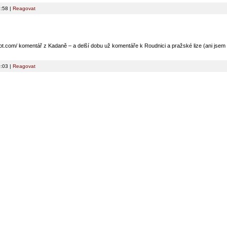
7:58 |
Reagovat
pot.com/ komentář z Kadaně – a delší dobu už komentáře k Roudnici a pražské lize (ani jsem 
0:03 |
Reagovat