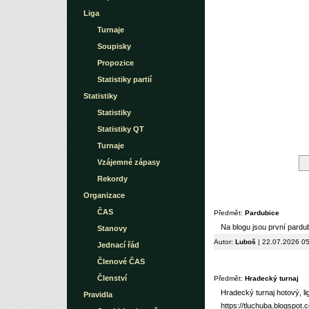
Liga
Turnaje
Soupisky
Propozice
Statistiky partií
Statistiky
Statistiky
Statistiky QT
Turnaje
Vzájemné zápasy
Rekordy
Organizace
ČAS
Předmět:
Pardubice
Na blogu jsou první pardu
Stanovy
Autor:
Luboš
| 22.07.2026 0
Jednací řád
Členové ČAS
Členství
Předmět:
Hradecký turnaj
Hradecký turnaj hotový, l
Pravidla
https://tluchuba.blogspot