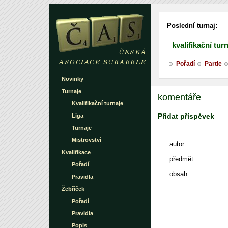
Poslední turnaj:
kvalifikační tur
Pořadí
Partie
Novinky
Turnaje
komentáře
Kvalifikační turnaje
Přidat příspěvek
Liga
Turnaje
Mistrovství
autor
Kvalifikace
předmět
Pořadí
obsah
Pravidla
Žebříček
Pořadí
Pravidla
Popis