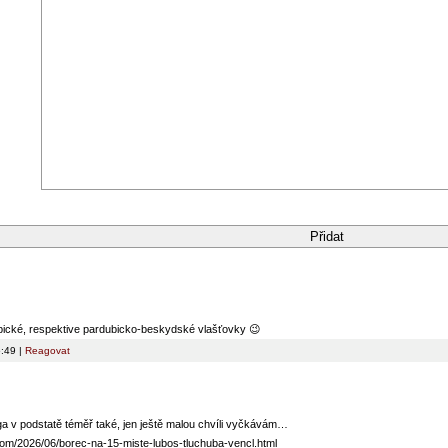
bické, respektive pardubicko-beskydské vlašťovky 😉
5:49 |
Reagovat
iga v podstatě téměř také, jen ještě malou chvíli vyčkávám…
.com/2026/06/borec-na-15-miste-lubos-tluchuba-vencl.html