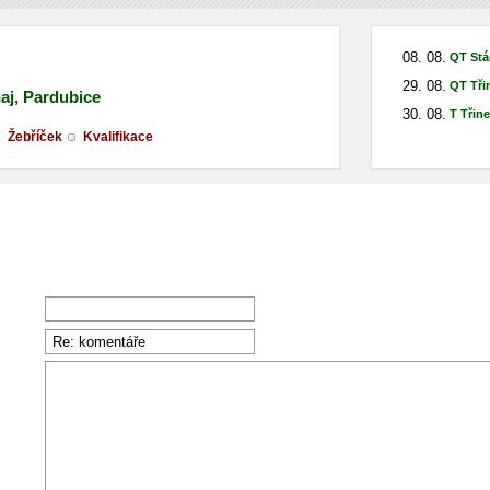
08. 08.
QT Stá
29. 08.
QT Tři
naj, Pardubice
30. 08.
T Třin
Žebříček
Kvalifikace