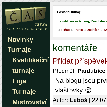
Poslední turnaj:
kvalifikační turnaj, Pardubic
Pořadí
Partie
Žebříček
Kv
Novinky
komentáře
Turnaje
Kvalifikační
Přidat příspěve
turnaje
Předmět:
Pardubice
Na blogu jsou prv
Liga
vlašťovky 😉
Turnaje
Autor:
Luboš
| 22.07
Mistrovství