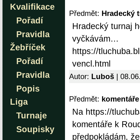
Kvalifikace
Předmět:
Hradecký t
Pořadí
Hradecký turnaj ho
Pravidla
vyčkávám…
Žebříček
https://tluchuba.
Pořadí
vencl.html
Pravidla
Autor:
Luboš
| 08.06
Popis
Předmět:
komentáře
Liga
Na https://tluchu
Turnaje
komentáře k Roudn
Soupisky
předpokládám, že k