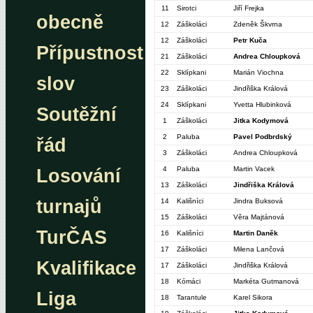
11
Sirotci
Jiří Frejka
obecně
12
Záškoláci
Zdeněk Škvrna
12
Záškoláci
Petr Kuča
Přípustnost
21
Záškoláci
Andrea Chloupková
22
Sklípkani
Marián Viochna
slov
23
Záškoláci
Jindřiška Králová
24
Sklípkani
Yvetta Hlubinková
Soutěžní
1
Záškoláci
Jitka Kodymová
2
Paluba
Pavel Podbrdský
řád
3
Záškoláci
Andrea Chloupková
4
Paluba
Martin Vacek
Losování
13
Záškoláci
Jindřiška Králová
turnajů
14
Kališníci
Jindra Buksová
15
Záškoláci
Věra Majtánová
TurČAS
16
Kališníci
Martin Daněk
17
Záškoláci
Milena Lančová
Kvalifikace
17
Záškoláci
Jindřiška Králová
18
Kómáci
Markéta Gutmanová
Liga
18
Tarantule
Karel Sikora