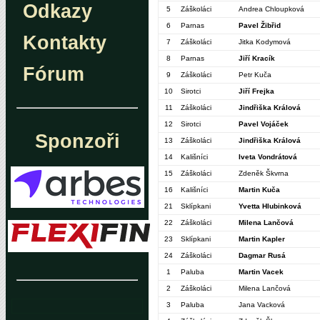
Odkazy
5
Záškoláci
Andrea Chloupková
6
Parnas
Pavel Žibřid
Kontakty
7
Záškoláci
Jitka Kodymová
8
Parnas
Jiří Kracík
Fórum
9
Záškoláci
Petr Kuča
10
Sirotci
Jiří Frejka
11
Záškoláci
Jindřiška Králová
12
Sirotci
Pavel Vojáček
Sponzoři
13
Záškoláci
Jindřiška Králová
14
Kališníci
Iveta Vondrátová
15
Záškoláci
Zdeněk Škvrna
16
Kališníci
Martin Kuča
21
Sklípkani
Yvetta Hlubinková
22
Záškoláci
Milena Lančová
23
Sklípkani
Martin Kapler
24
Záškoláci
Dagmar Rusá
1
Paluba
Martin Vacek
2
Záškoláci
Milena Lančová
3
Paluba
Jana Vacková