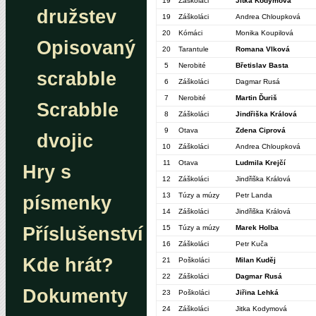
19
Záškoláci
Jitka Kodymová
družstev
19
Záškoláci
Andrea Chloupková
20
Kómáci
Monika Koupilová
Opisovaný
20
Tarantule
Romana Vlková
5
Nerobité
Břetislav Basta
scrabble
6
Záškoláci
Dagmar Rusá
7
Nerobité
Martin Ďuriš
Scrabble
8
Záškoláci
Jindřiška Králová
9
Otava
Zdena Ciprová
dvojic
10
Záškoláci
Andrea Chloupková
11
Otava
Ludmila Krejčí
Hry s
12
Záškoláci
Jindřiška Králová
13
Túzy a múzy
Petr Landa
písmenky
14
Záškoláci
Jindřiška Králová
Příslušenství
15
Túzy a múzy
Marek Holba
16
Záškoláci
Petr Kuča
Kde hrát?
21
Poškoláci
Milan Kuděj
22
Záškoláci
Dagmar Rusá
Dokumenty
23
Poškoláci
Jiřina Lehká
24
Záškoláci
Jitka Kodymová