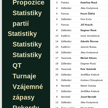
Propozice
3
Paluba
Kateřina Rusá
4
Záškoláci
Jitka Kodymová
Statistiky
5
Parnas
Pavel Žibřid
6
Záškoláci
Petr Kuča
partií
7
Parnas
Jiří Kracík
8
Záškoláci
Dagmar Rusá
Statistiky
13
Kališníci
Iveta Vondrátová
14
Záškoláci
Zdeněk Škvrna
Statistiky
15
Kališníci
Jaromír Buksa
16
Záškoláci
Jitka Kodymová
Statistiky
17
Tarantule
Michal Sikora
QT
18
Záškoláci
Dagmar Rusá
19
Tarantule
Petr Vetešník
Turnaje
20
Záškoláci
Jindřiška Králová
5
Záškoláci
Andrea Chloupková
Vzájemné
6
Nerobité
Martin Sobala
7
Záškoláci
Jindřiška Králová
zápasy
8
Nerobité
Josef Nerodil
13
Záškoláci
Jitka Kodymová
14
Túzy a múzy
Marek Holba