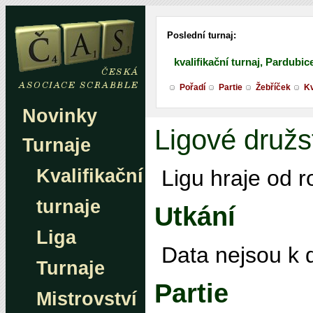
Poslední turnaj:
kvalifikační turnaj, Pardubic
Pořadí
Partie
Žebříček
Kv
Novinky
Ligové družs
Turnaje
Kvalifikační
Ligu hraje od 
turnaje
Utkání
Liga
Data nejsou k d
Turnaje
Partie
Mistrovství