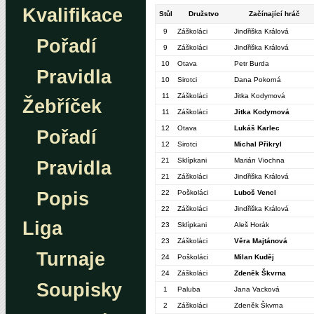
Kvalifikace
Stůl
Družstvo
Začínající hráč
9
Záškoláci
Jindřiška Králová
Pořadí
9
Záškoláci
Jindřiška Králová
10
Otava
Petr Burda
Pravidla
10
Sirotci
Dana Pokorná
11
Záškoláci
Jitka Kodymová
Žebříček
11
Záškoláci
Jitka Kodymová
12
Otava
Lukáš Karlec
Pořadí
12
Sirotci
Michal Přikryl
21
Sklípkani
Marián Viochna
Pravidla
21
Záškoláci
Jindřiška Králová
Popis
22
Poškoláci
Luboš Vencl
22
Záškoláci
Jindřiška Králová
Liga
23
Sklípkani
Aleš Horák
23
Záškoláci
Věra Majtánová
Turnaje
24
Poškoláci
Milan Kuděj
24
Záškoláci
Zdeněk Škvrna
Soupisky
1
Paluba
Jana Vacková
2
Záškoláci
Zdeněk Škvrna