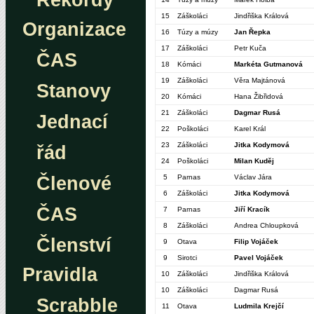
Rekordy
15
Záškoláci
Jindřiška Králová
Organizace
16
Túzy a múzy
Jan Řepka
17
Záškoláci
Petr Kuča
ČAS
18
Kómáci
Markéta Gutmanová
19
Záškoláci
Věra Majtánová
Stanovy
20
Kómáci
Hana Žibřidová
21
Záškoláci
Dagmar Rusá
Jednací
22
Poškoláci
Karel Král
23
Záškoláci
Jitka Kodymová
řád
24
Poškoláci
Milan Kuděj
Členové
5
Parnas
Václav Jára
6
Záškoláci
Jitka Kodymová
ČAS
7
Parnas
Jiří Kracík
8
Záškoláci
Andrea Chloupková
Členství
9
Otava
Filip Vojáček
9
Sirotci
Pavel Vojáček
Pravidla
10
Záškoláci
Jindřiška Králová
10
Záškoláci
Dagmar Rusá
Scrabble
11
Otava
Ludmila Krejčí