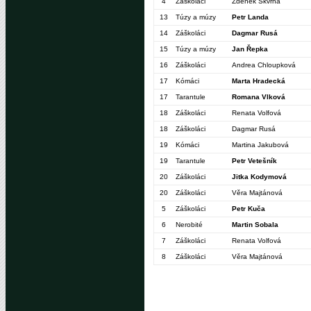
4
Záškoláci
Zdeněk Škvrna
13
Túzy a múzy
Petr Landa
14
Záškoláci
Dagmar Rusá
15
Túzy a múzy
Jan Řepka
16
Záškoláci
Andrea Chloupková
17
Kómáci
Marta Hradecká
17
Tarantule
Romana Vlková
18
Záškoláci
Renata Volfová
18
Záškoláci
Dagmar Rusá
19
Kómáci
Martina Jakubová
19
Tarantule
Petr Vetešník
20
Záškoláci
Jitka Kodymová
20
Záškoláci
Věra Majtánová
5
Záškoláci
Petr Kuča
6
Nerobité
Martin Sobala
7
Záškoláci
Renata Volfová
8
Záškoláci
Věra Majtánová