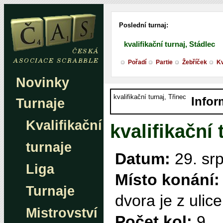
Poslední turnaj:
kvalifikační turnaj, Stádlec
Pořadí
Partie
Žebříček
Kv
Novinky
kvalifikační turnaj, Třinec
Infor
Turnaje
Kvalifikační
kvalifikační 
turnaje
Datum:
29. sr
Liga
Místo konání:
Turnaje
dvora je z ulic
Mistrovství
Počet kol:
9