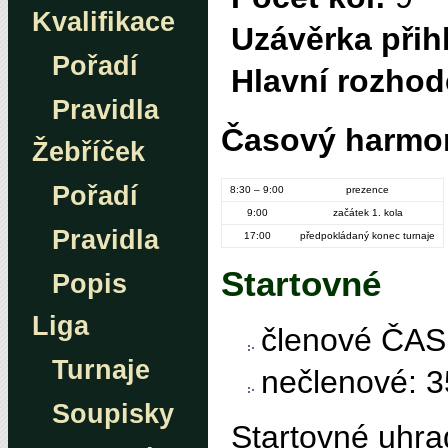
Kvalifikace
Uzávěrka přih
Pořadí
Hlavní rozhod
Pravidla
Časový harmo
Žebříček
Pořadí
8:30 – 9:00
prezence
9:00
začátek 1. kola
Pravidla
17:00
předpokládaný konec turnaje
Startovné
Popis
Liga
členové ČAS
Turnaje
nečlenové: 
Soupisky
Startovné uhra