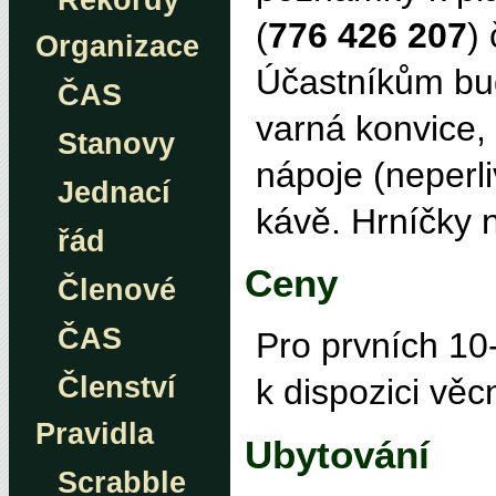
Rekordy
(
776 426 207
)
Organizace
Účastníkům bud
ČAS
varná konvice, 
Stanovy
nápoje (neperl
Jednací
kávě. Hrníčky 
řád
Ceny
Členové
ČAS
Pro prvních 10
Členství
k dispozici věc
Pravidla
Ubytování
Scrabble