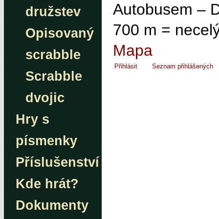
Autobusem –
družstev
700 m = necelý
Opisovaný
Mapa
scrabble
Přihlásit
Seznam přihlášených
Scrabble
dvojic
Hry s
písmenky
Příslušenství
Kde hrát?
Dokumenty