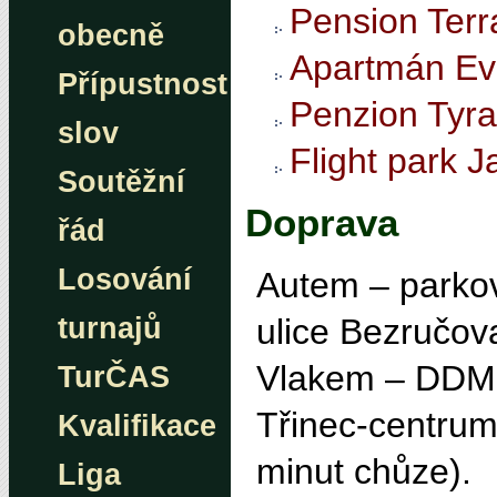
Pension Terr
obecně
Apartmán Ev
Přípustnost
Penzion Tyra
slov
Flight park 
Soutěžní
Doprava
řád
Losování
Autem – parko
turnajů
ulice Bezručov
Vlakem –
DDM
TurČAS
Třinec-centrum
Kvalifikace
minut chůze).
Liga