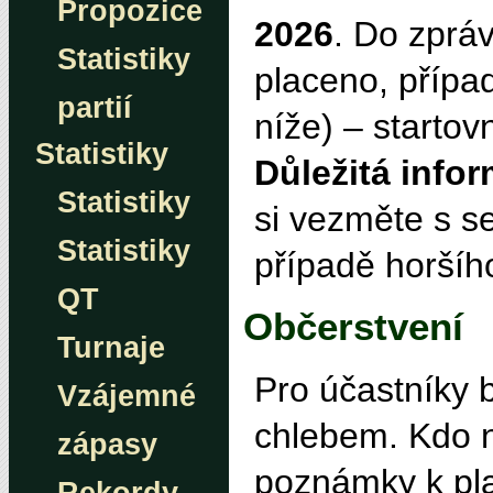
Propozice
2026
. Do zpráv
Statistiky
placeno, přípa
partií
níže) – startov
Statistiky
Důležitá info
Statistiky
si vezměte s s
Statistiky
případě horšíh
QT
Občerstvení
Turnaje
Pro účastníky 
Vzájemné
chlebem. Kdo 
zápasy
poznámky k pla