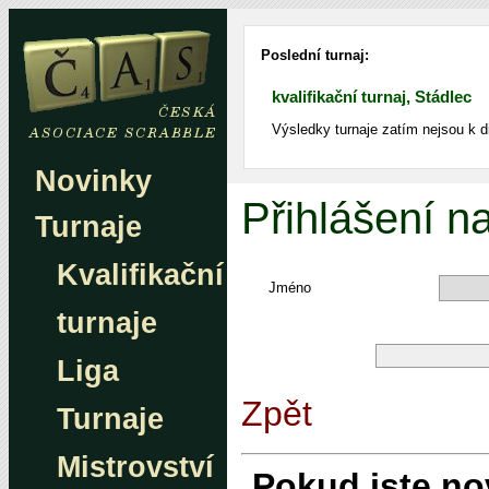
Poslední turnaj:
kvalifikační turnaj, Stádlec
Výsledky turnaje zatím nejsou k d
Novinky
Přihlášení na
Turnaje
Kvalifikační
Jméno
turnaje
Liga
Zpět
Turnaje
Mistrovství
Pokud jste n