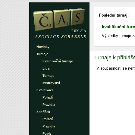
Poslední turnaj:
kvalifikační tur
Výsledky turnaje z
Novinky
Turnaje
Turnaje k přihláš
Kvalifikační turnaje
V současnosti se nemů
Liga
Turnaje
Mistrovství
Kvalifikace
Pořadí
Pravidla
Žebříček
Pořadí
Pravidla
Popis