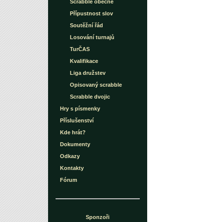
Scrabble obecně
Přípustnost slov
Soutěžní řád
Losování turnajů
TurČAS
Kvalifikace
Liga družstev
Opisovaný scrabble
Scrabble dvojic
Hry s písmenky
Příslušenství
Kde hrát?
Dokumenty
Odkazy
Kontakty
Fórum
Sponzoři