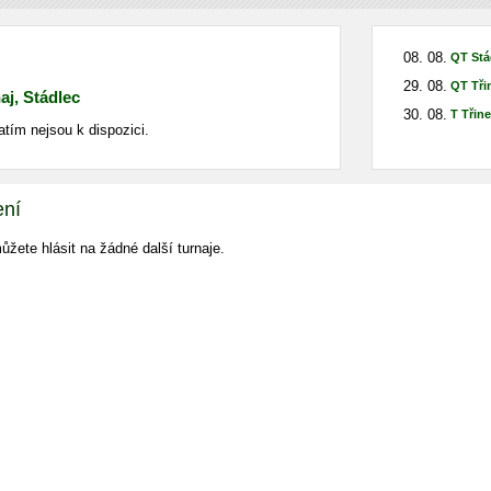
08. 08.
QT Stá
29. 08.
QT Tři
naj, Stádlec
30. 08.
T Třin
atím nejsou k dispozici.
ení
žete hlásit na žádné další turnaje.