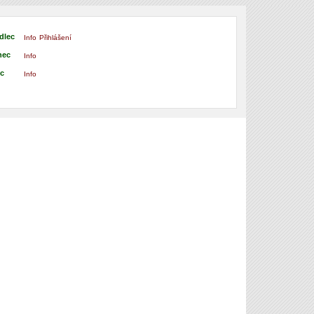
dlec
Info
Přihlášení
nec
Info
ec
Info