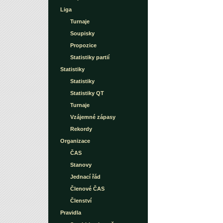
Liga
Turnaje
Soupisky
Propozice
Statistiky partií
Statistiky
Statistiky
Statistiky QT
Turnaje
Vzájemné zápasy
Rekordy
Organizace
ČAS
Stanovy
Jednací řád
Členové ČAS
Členství
Pravidla