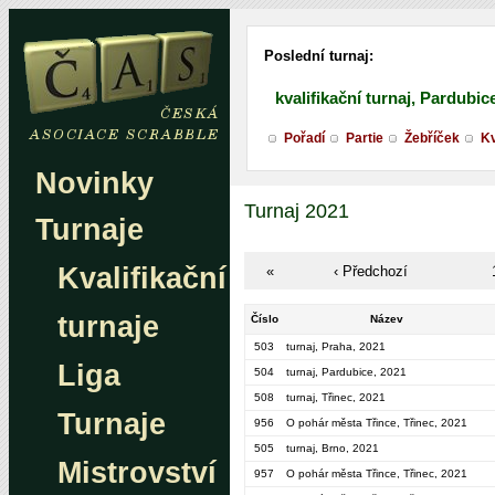
Poslední turnaj:
kvalifikační turnaj, Pardubic
Pořadí
Partie
Žebříček
Kv
Novinky
Turnaj 2021
Turnaje
Kvalifikační
«
‹ Předchozí
turnaje
Číslo
Název
503
turnaj, Praha, 2021
Liga
504
turnaj, Pardubice, 2021
508
turnaj, Třinec, 2021
Turnaje
956
O pohár města Třince, Třinec, 2021
505
turnaj, Brno, 2021
Mistrovství
957
O pohár města Třince, Třinec, 2021