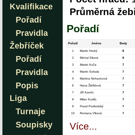
Kvalifikace
Průměrná žebř
Pořadí
Pořadí
Pravidla
Žebříček
Pořadí
Jméno
Body
1
Martin Hrubý
8
Pořadí
2
Michal Sikora
8
3
Martin Kuča
7
Pravidla
4
Martin Sobala
7
5
Martina Nohavicová
7
Popis
6
Hana Žibřidová
7
7
Jiří Kamín
7
Liga
8
Milan Kuděj
7
9
Pavel Podbrdský
7
Turnaje
10
Romana Vlková
7
Soupisky
Více...