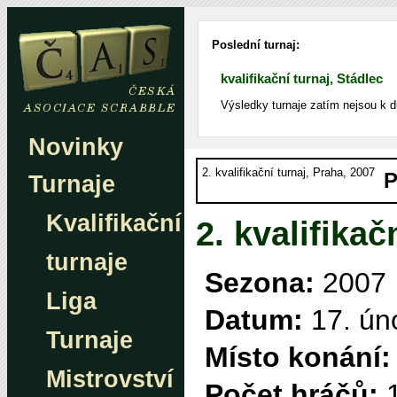
Poslední turnaj:
kvalifikační turnaj, Stádlec
Výsledky turnaje zatím nejsou k d
Novinky
2. kvalifikační turnaj, Praha, 2007
P
Turnaje
Kvalifikační
2. kvalifikač
turnaje
Sezona:
2007
Liga
Datum:
17. ún
Turnaje
Místo konání:
Mistrovství
Počet hráčů:
1