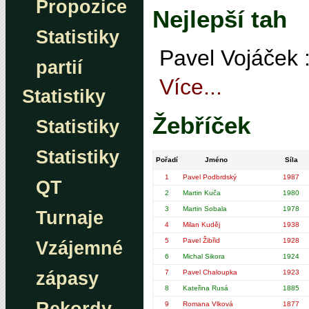
Propozice
Nejlepší tah
Statistiky
Pavel Vojáček 
partií
Více...
Statistiky
Žebříček
Statistiky
Statistiky
Pořadí
Jméno
Síla
1
Pavel Podbrdský
1987
QT
2
Martin Kuča
1980
3
Martin Sobala
1978
Turnaje
4
Milan Kuděj
1938
5
Pavel Žibřid
1928
Vzájemné
6
Michal Sikora
1924
7
Pavel Chaloupka
1923
zápasy
8
Kateřina Rusá
1885
9
Romana Vlková
1877