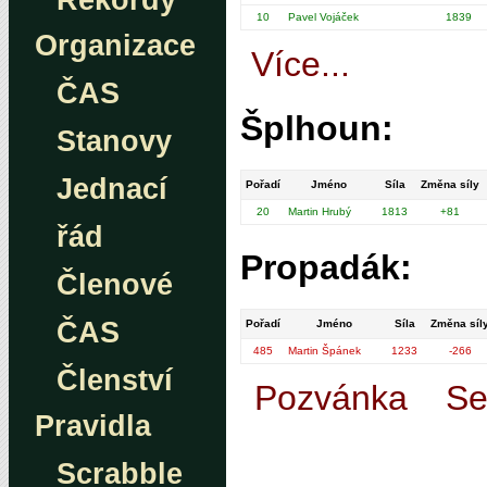
Rekordy
10
Pavel Vojáček
1839
Organizace
Více...
ČAS
Šplhoun:
Stanovy
Jednací
Pořadí
Jméno
Síla
Změna síly
20
Martin Hrubý
1813
+81
řád
Propadák:
Členové
ČAS
Pořadí
Jméno
Síla
Změna síl
485
Martin Špánek
1233
-266
Členství
Pozvánka
Se
Pravidla
Scrabble