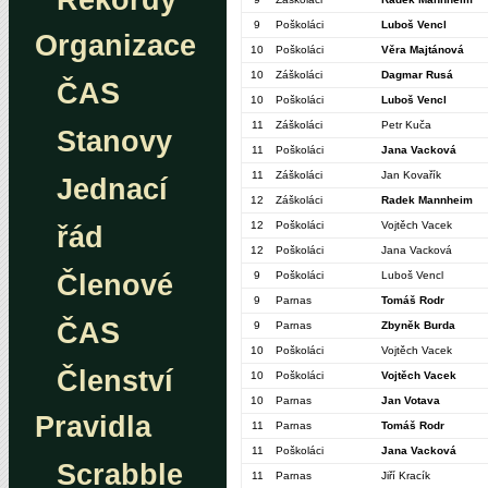
Rekordy
9
Poškoláci
Luboš Vencl
Organizace
10
Poškoláci
Věra Majtánová
10
Záškoláci
Dagmar Rusá
ČAS
10
Poškoláci
Luboš Vencl
11
Záškoláci
Petr Kuča
Stanovy
11
Poškoláci
Jana Vacková
11
Záškoláci
Jan Kovařík
Jednací
12
Záškoláci
Radek Mannheim
12
Poškoláci
Vojtěch Vacek
řád
12
Poškoláci
Jana Vacková
Členové
9
Poškoláci
Luboš Vencl
9
Parnas
Tomáš Rodr
ČAS
9
Parnas
Zbyněk Burda
10
Poškoláci
Vojtěch Vacek
Členství
10
Poškoláci
Vojtěch Vacek
10
Parnas
Jan Votava
Pravidla
11
Parnas
Tomáš Rodr
11
Poškoláci
Jana Vacková
Scrabble
11
Parnas
Jiří Kracík