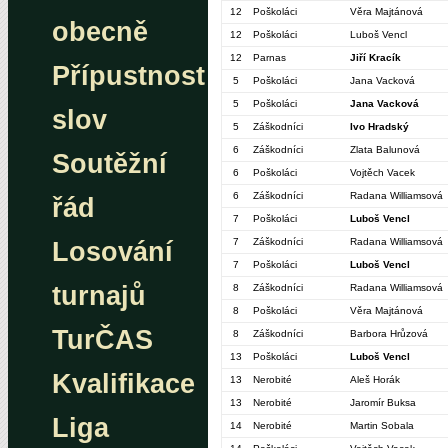
12
Poškoláci
Věra Majtánová
obecně
12
Poškoláci
Luboš Vencl
12
Parnas
Jiří Kracík
Přípustnost
5
Poškoláci
Jana Vacková
5
Poškoláci
Jana Vacková
slov
5
Záškodníci
Ivo Hradský
6
Záškodníci
Zlata Balunová
Soutěžní
6
Poškoláci
Vojtěch Vacek
6
Záškodníci
Radana Williamsová
řád
7
Poškoláci
Luboš Vencl
7
Záškodníci
Radana Williamsová
Losování
7
Poškoláci
Luboš Vencl
turnajů
8
Záškodníci
Radana Williamsová
8
Poškoláci
Věra Majtánová
TurČAS
8
Záškodníci
Barbora Hrůzová
13
Poškoláci
Luboš Vencl
Kvalifikace
13
Nerobité
Aleš Horák
13
Nerobité
Jaromír Buksa
Liga
14
Nerobité
Martin Sobala