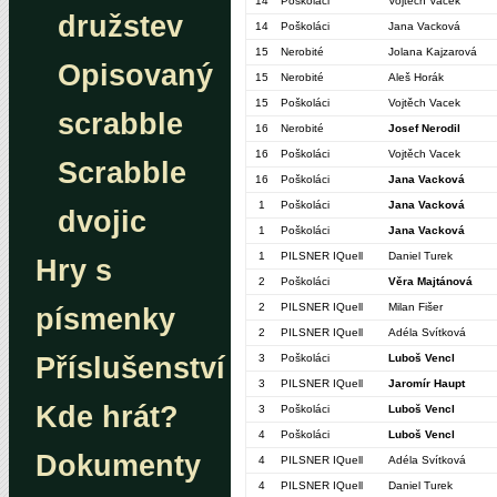
14
Poškoláci
Vojtěch Vacek
družstev
14
Poškoláci
Jana Vacková
15
Nerobité
Jolana Kajzarová
Opisovaný
15
Nerobité
Aleš Horák
15
Poškoláci
Vojtěch Vacek
scrabble
16
Nerobité
Josef Nerodil
16
Poškoláci
Vojtěch Vacek
Scrabble
16
Poškoláci
Jana Vacková
1
Poškoláci
Jana Vacková
dvojic
1
Poškoláci
Jana Vacková
1
PILSNER IQuell
Daniel Turek
Hry s
2
Poškoláci
Věra Majtánová
2
PILSNER IQuell
Milan Fišer
písmenky
2
PILSNER IQuell
Adéla Svítková
Příslušenství
3
Poškoláci
Luboš Vencl
3
PILSNER IQuell
Jaromír Haupt
Kde hrát?
3
Poškoláci
Luboš Vencl
4
Poškoláci
Luboš Vencl
Dokumenty
4
PILSNER IQuell
Adéla Svítková
4
PILSNER IQuell
Daniel Turek