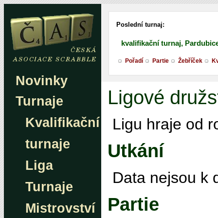
Poslední turnaj:
kvalifikační turnaj, Pardubic
Pořadí
Partie
Žebříček
Kv
Novinky
Ligové družs
Turnaje
Kvalifikační
Ligu hraje od 
turnaje
Utkání
Liga
Data nejsou k d
Turnaje
Partie
Mistrovství