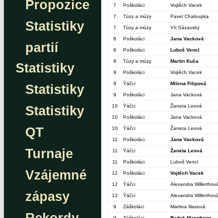
Propozice
7
Poškoláci
Vojtěch Vacek
7
Túzy a múzy
Pavel Chaloupka
Statistiky
7
Túzy a múzy
Vít Sázavský
8
Poškoláci
Jana Vacková
partií
8
Poškoláci
Luboš Vencl
8
Túzy a múzy
Martin Kuča
Statistiky
9
Poškoláci
Vojtěch Vacek
9
Ýáčci
Milena Filipová
Statistiky
9
Poškoláci
Jana Vacková
10
Ýáčci
Žaneta Leová
Statistiky
10
Poškoláci
Jana Vacková
QT
10
Ýáčci
Žaneta Leová
11
Poškoláci
Jana Vacková
Turnaje
11
Ýáčci
Žaneta Leová
11
Poškoláci
Luboš Vencl
Vzájemné
12
Poškoláci
Vojtěch Vacek
12
Ýáčci
Alexandra Willerthov
zápasy
12
Ýáčci
Alexandra Willerthov
9
Záškoláci
Martina Iliasová
9
Záškoláci
Radek Mannheim