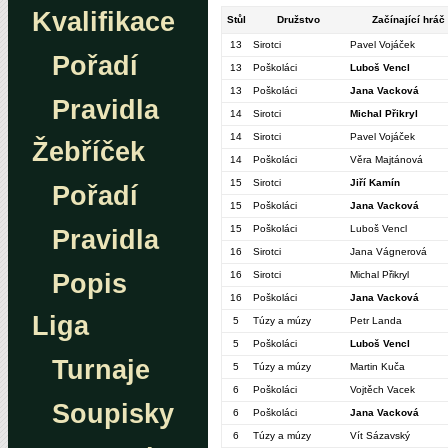
Kvalifikace
Stůl
Družstvo
Začínající hráč
13
Sirotci
Pavel Vojáček
Pořadí
13
Poškoláci
Luboš Vencl
13
Poškoláci
Jana Vacková
Pravidla
14
Sirotci
Michal Přikryl
14
Sirotci
Pavel Vojáček
Žebříček
14
Poškoláci
Věra Majtánová
15
Sirotci
Jiří Kamín
Pořadí
15
Poškoláci
Jana Vacková
15
Poškoláci
Luboš Vencl
Pravidla
16
Sirotci
Jana Vágnerová
Popis
16
Sirotci
Michal Přikryl
16
Poškoláci
Jana Vacková
Liga
5
Túzy a múzy
Petr Landa
5
Poškoláci
Luboš Vencl
Turnaje
5
Túzy a múzy
Martin Kuča
6
Poškoláci
Vojtěch Vacek
Soupisky
6
Poškoláci
Jana Vacková
6
Túzy a múzy
Vít Sázavský