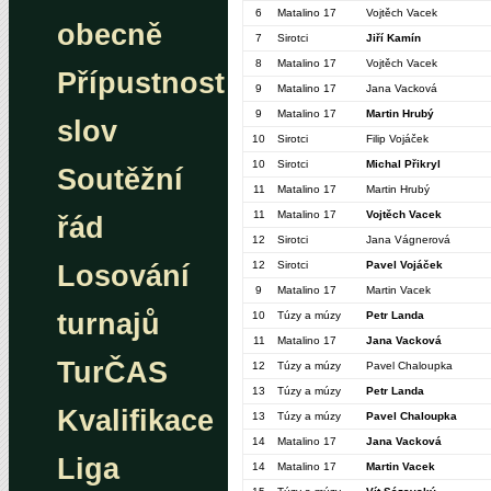
6
Matalino 17
Vojtěch Vacek
obecně
7
Sirotci
Jiří Kamín
8
Matalino 17
Vojtěch Vacek
Přípustnost
9
Matalino 17
Jana Vacková
9
Matalino 17
Martin Hrubý
slov
10
Sirotci
Filip Vojáček
10
Sirotci
Michal Přikryl
Soutěžní
11
Matalino 17
Martin Hrubý
11
Matalino 17
Vojtěch Vacek
řád
12
Sirotci
Jana Vágnerová
12
Sirotci
Pavel Vojáček
Losování
9
Matalino 17
Martin Vacek
turnajů
10
Túzy a múzy
Petr Landa
11
Matalino 17
Jana Vacková
TurČAS
12
Túzy a múzy
Pavel Chaloupka
13
Túzy a múzy
Petr Landa
Kvalifikace
13
Túzy a múzy
Pavel Chaloupka
14
Matalino 17
Jana Vacková
Liga
14
Matalino 17
Martin Vacek