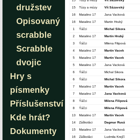
15
Túzy a múzy
Vít Sázavský
družstev
15
Túzy a múzy
Vít Sázavský
16
Matalino 17
Jana Vacková
Opisovaný
16
Matalino 17
Martin Hrubý
1
Ýáčci
Michal Sikora
scrabble
2
Matalino 17
Martin Hrubý
3
Ýáčci
Milena Filipová
Scrabble
4
Matalino 17
Martin Vacek
5
Matalino 17
Martin Vacek
dvojic
5
Matalino 17
Jana Vacková
6
Ýáčci
Michal Sikora
Hry s
6
Ýáčci
Michal Sikora
7
Matalino 17
Martin Vacek
písmenky
7
Matalino 17
Jana Vacková
Příslušenství
8
Ýáčci
Milena Filipová
8
Ýáčci
Milena Filipová
Kde hrát?
13
Matalino 17
Martin Vacek
14
Záškoláci
Dagmar Rusá
Dokumenty
15
Matalino 17
Jana Vacková
16
Záškoláci
Ludmila Krejčí