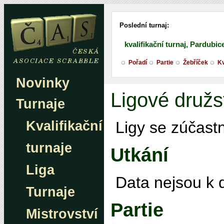
Poslední turnaj:
kvalifikační turnaj, Pardubic
Pořadí
Partie
Žebříček
Kv
Novinky
Ligové družs
Turnaje
Kvalifikační
Ligy se zúčastn
turnaje
Utkání
Liga
Data nejsou k d
Turnaje
Partie
Mistrovství