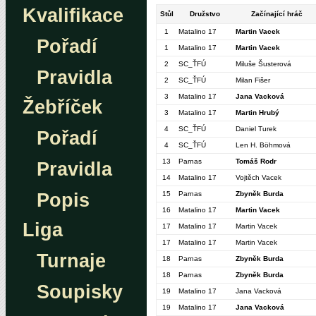
Kvalifikace
Stůl
Družstvo
Začínající hráč
1
Matalino 17
Martin Vacek
Pořadí
1
Matalino 17
Martin Vacek
2
SC_ŤFÚ
Miluše Šusterová
Pravidla
2
SC_ŤFÚ
Milan Fišer
3
Matalino 17
Jana Vacková
Žebříček
3
Matalino 17
Martin Hrubý
4
SC_ŤFÚ
Daniel Turek
Pořadí
4
SC_ŤFÚ
Len H. Böhmová
13
Parnas
Tomáš Rodr
Pravidla
14
Matalino 17
Vojtěch Vacek
Popis
15
Parnas
Zbyněk Burda
16
Matalino 17
Martin Vacek
Liga
17
Matalino 17
Martin Vacek
17
Matalino 17
Martin Vacek
Turnaje
18
Parnas
Zbyněk Burda
18
Parnas
Zbyněk Burda
Soupisky
19
Matalino 17
Jana Vacková
19
Matalino 17
Jana Vacková