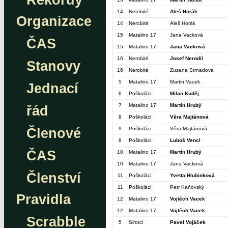
Rekordy
14
Nerobité
Aleš Horák
Organizace
14
Nerobité
Aleš Horák
15
Matalino 17
Jana Vacková
ČAS
15
Matalino 17
Jana Vacková
16
Nerobité
Josef Nerodil
Stanovy
16
Nerobité
Zuzana Strnadová
5
Matalino 17
Martin Vacek
Jednací
6
Poškoláci
Milan Kuděj
7
Matalino 17
Martin Hrubý
řád
8
Poškoláci
Věra Majtánová
Členové
9
Poškoláci
Věra Majtánová
9
Poškoláci
Luboš Vencl
ČAS
10
Matalino 17
Martin Hrubý
10
Matalino 17
Jana Vacková
Členství
11
Poškoláci
Yvetta Hlubinková
11
Poškoláci
Petr Kaňovský
Pravidla
12
Matalino 17
Vojtěch Vacek
12
Matalino 17
Vojtěch Vacek
Scrabble
5
Sirotci
Pavel Vojáček