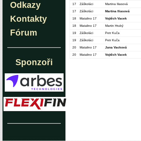
Odkazy
17
Záškoláci
Martina Iliasová
17
Záškoláci
Martina Iliasová
Kontakty
18
Matalino 17
Vojtěch Vacek
18
Matalino 17
Martin Hrubý
Fórum
19
Záškoláci
Petr Kuča
19
Záškoláci
Petr Kuča
20
Matalino 17
Jana Vacková
20
Matalino 17
Vojtěch Vacek
Sponzoři