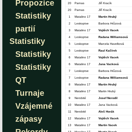
Propozice
20
Parnas
Jiří Kracík
20
Parnas
Jiří Kracík
Statistiky
1
Matalino 17
Martin Hrubý
2
Leskoptve
Barbora Hrůzová
partií
3
Matalino 17
Vojtěch Vacek
4
Leskoptve
Radana Williamsová
Statistiky
5
Leskoptve
Marcela Havelková
5
Leskoptve
Raul Kačírek
Statistiky
6
Matalino 17
Vojtěch Vacek
6
Matalino 17
Jana Vacková
Statistiky
7
Leskoptve
Barbora Hrůzová
QT
7
Leskoptve
Radana Williamsová
8
Matalino 17
Martin Hrubý
Turnaje
8
Matalino 17
Martin Hrubý
9
Nerobité
Josef Nerodil
Vzájemné
10
Matalino 17
Jana Vacková
11
Nerobité
Aleš Horák
zápasy
12
Matalino 17
Vojtěch Vacek
13
Matalino 17
Martin Vacek
13
Matalino 17
Martin Vacek