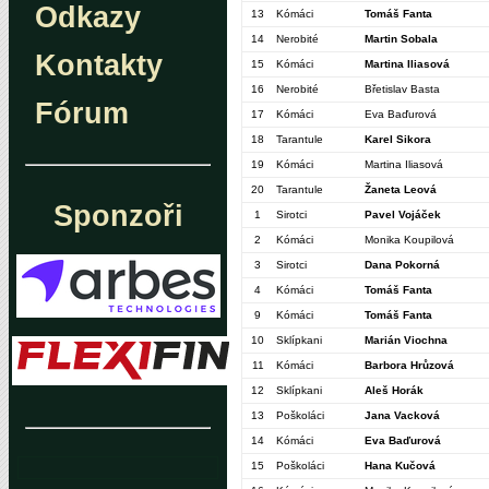
Odkazy
13
Kómáci
Tomáš Fanta
14
Nerobité
Martin Sobala
Kontakty
15
Kómáci
Martina Iliasová
16
Nerobité
Břetislav Basta
Fórum
17
Kómáci
Eva Baďurová
18
Tarantule
Karel Sikora
19
Kómáci
Martina Iliasová
20
Tarantule
Žaneta Leová
Sponzoři
1
Sirotci
Pavel Vojáček
2
Kómáci
Monika Koupilová
3
Sirotci
Dana Pokorná
4
Kómáci
Tomáš Fanta
9
Kómáci
Tomáš Fanta
10
Sklípkani
Marián Viochna
11
Kómáci
Barbora Hrůzová
12
Sklípkani
Aleš Horák
13
Poškoláci
Jana Vacková
14
Kómáci
Eva Baďurová
15
Poškoláci
Hana Kučová