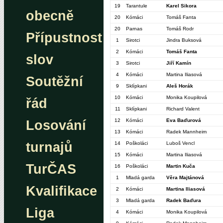
19
Tarantule
Karel Sikora
obecně
20
Kómáci
Tomáš Fanta
20
Parnas
Tomáš Rodr
Přípustnost
1
Sirotci
Jindra Buksová
2
Kómáci
Tomáš Fanta
slov
3
Sirotci
Jiří Kamín
4
Kómáci
Martina Iliasová
Soutěžní
9
Sklípkani
Aleš Horák
10
Kómáci
Monika Koupilová
řád
11
Sklípkani
Richard Valent
12
Kómáci
Eva Baďurová
Losování
13
Kómáci
Radek Mannheim
turnajů
14
Poškoláci
Luboš Vencl
15
Kómáci
Martina Iliasová
TurČAS
16
Poškoláci
Martin Kuča
1
Mladá garda
Věra Majtánová
Kvalifikace
2
Kómáci
Martina Iliasová
3
Mladá garda
Radek Baďura
Liga
4
Kómáci
Monika Koupilová