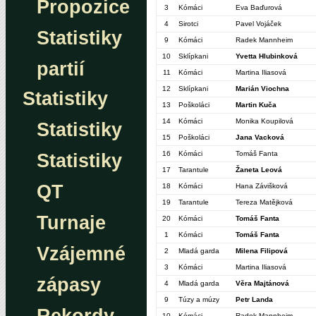
Propozice
3
Kómáci
Eva Baďurová
4
Sirotci
Pavel Vojáček
Statistiky
9
Kómáci
Radek Mannheim
10
Sklípkani
Yvetta Hlubinková
partií
11
Kómáci
Martina Iliasová
12
Sklípkani
Marián Viochna
Statistiky
13
Poškoláci
Martin Kuča
14
Kómáci
Monika Koupilová
Statistiky
15
Poškoláci
Jana Vacková
16
Kómáci
Tomáš Fanta
Statistiky
17
Tarantule
Žaneta Leová
QT
18
Kómáci
Hana Závišková
19
Tarantule
Tereza Matějková
Turnaje
20
Kómáci
Tomáš Fanta
1
Kómáci
Tomáš Fanta
Vzájemné
2
Mladá garda
Milena Filipová
3
Kómáci
Martina Iliasová
zápasy
4
Mladá garda
Věra Majtánová
9
Túzy a múzy
Petr Landa
10
Kómáci
Radek Mannheim