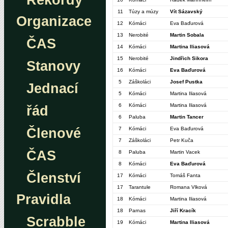
Rekordy
11
Túzy a múzy
Vít Sázavský
Organizace
12
Kómáci
Eva Baďurová
13
Nerobité
Martin Sobala
ČAS
14
Kómáci
Martina Iliasová
15
Nerobité
Jindřich Sikora
Stanovy
16
Kómáci
Eva Baďurová
5
Záškoláci
Josef Pustka
Jednací
5
Kómáci
Martina Iliasová
6
Kómáci
Martina Iliasová
řád
6
Paluba
Martin Tancer
Členové
7
Kómáci
Eva Baďurová
7
Záškoláci
Petr Kuča
ČAS
8
Paluba
Martin Vacek
8
Kómáci
Eva Baďurová
Členství
17
Kómáci
Tomáš Fanta
17
Tarantule
Romana Vlková
Pravidla
18
Kómáci
Martina Iliasová
18
Parnas
Jiří Kracík
Scrabble
19
Kómáci
Martina Iliasová