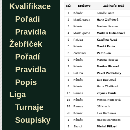
Kvalifikace
Stůl
Družstvo
Začínající hráč
1
Kómáci
Tomáš Fanta
Pořadí
2
Mladá garda
Hana Žibřidová
3
Kómáci
Martina Iliasová
Pravidla
4
Mladá garda
Markéta Gutmanová
5
Paluba
Kateřina Rusá
Žebříček
5
Kómáci
Tomáš Fanta
6
Záškoláci
Petr Kuča
Pořadí
6
Kómáci
Martina Iliasová
7
Kómáci
Martina Iliasová
Pravidla
7
Paluba
Pavel Podbrdský
Popis
8
Kómáci
Eva Baďurová
8
Kómáci
Hana Závišková
Liga
17
Parnas
Zbyněk Burda
18
Kómáci
Monika Koupilová
Turnaje
19
Parnas
Jiří Kracík
20
Kómáci
Eva Baďurová
Soupisky
1
Kómáci
Radek Mannheim
2
Sirotci
Michal Přikryl