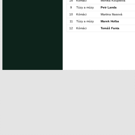
16
Kómáci
Monika Koupilová
9
Túzy a múzy
Petr Landa
10
Kómáci
Martina Iliasová
11
Túzy a múzy
Marek Holba
12
Kómáci
Tomáš Fanta