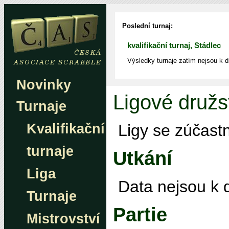
Poslední turnaj:
kvalifikační turnaj, Stádlec
Výsledky turnaje zatím nejsou k d
Novinky
Ligové družs
Turnaje
Kvalifikační
Ligy se zúčastn
turnaje
Utkání
Liga
Data nejsou k d
Turnaje
Partie
Mistrovství