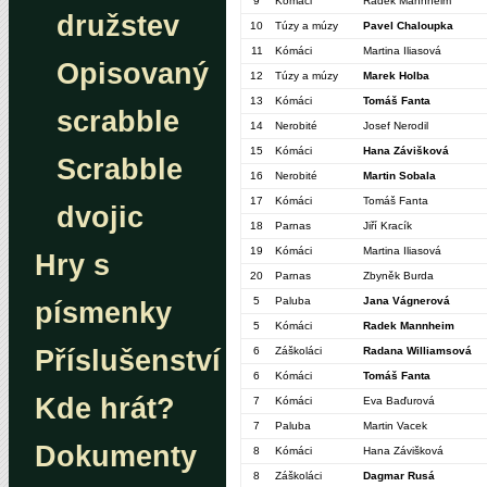
9
Kómáci
Radek Mannheim
družstev
10
Túzy a múzy
Pavel Chaloupka
11
Kómáci
Martina Iliasová
Opisovaný
12
Túzy a múzy
Marek Holba
13
Kómáci
Tomáš Fanta
scrabble
14
Nerobité
Josef Nerodil
15
Kómáci
Hana Závišková
Scrabble
16
Nerobité
Martin Sobala
17
Kómáci
Tomáš Fanta
dvojic
18
Parnas
Jiří Kracík
19
Kómáci
Martina Iliasová
Hry s
20
Parnas
Zbyněk Burda
5
Paluba
Jana Vágnerová
písmenky
5
Kómáci
Radek Mannheim
Příslušenství
6
Záškoláci
Radana Williamsová
6
Kómáci
Tomáš Fanta
Kde hrát?
7
Kómáci
Eva Baďurová
7
Paluba
Martin Vacek
Dokumenty
8
Kómáci
Hana Závišková
8
Záškoláci
Dagmar Rusá