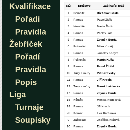
Kvalifikace
Stůl
Družstvo
Začínající hráč
1
Nerobité
Břetislav Basta
Pořadí
2
Parnas
Pavel Žibřid
3
Nerobité
Martin Ďuriš
Pravidla
4
Parnas
Václav Jára
5
Parnas
Zbyněk Burda
Žebříček
6
Poškoláci
Milan Kuděj
7
Parnas
Jaroslav Kodym
Pořadí
8
Poškoláci
Martin Kuča
9
Parnas
Pavel Žibřid
Pravidla
10
Túzy a múzy
Vít Sázavský
Popis
11
Parnas
Jiří Kracík
12
Túzy a múzy
Marek Lašťovka
Liga
17
Parnas
Zbyněk Burda
18
Kómáci
Monika Koupilová
Turnaje
19
Parnas
Jiří Kracík
20
Kómáci
Eva Baďurová
Soupisky
9
Záškoláci
Jindřiška Králová
10
Parnas
Zbyněk Burda