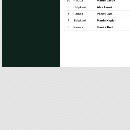
16
Paluba
Martin Vacek
5
Sklípkani
Aleš Horák
6
Parnas
Václav Jára
7
Sklípkani
Martin Kapler
8
Parnas
Tomáš Rodr