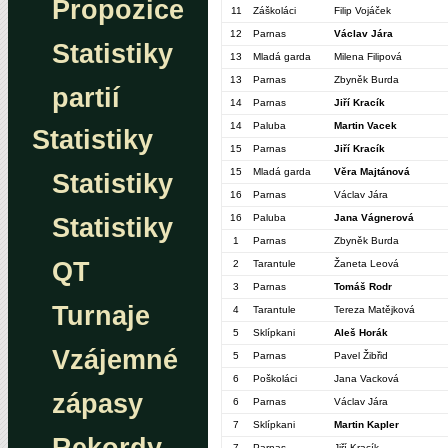
Propozice
11
Záškoláci
Filip Vojáček
12
Parnas
Václav Jára
Statistiky
13
Mladá garda
Milena Filipová
13
Parnas
Zbyněk Burda
partií
14
Parnas
Jiří Kracík
14
Paluba
Martin Vacek
Statistiky
15
Parnas
Jiří Kracík
15
Mladá garda
Věra Majtánová
Statistiky
16
Parnas
Václav Jára
16
Paluba
Jana Vágnerová
Statistiky
1
Parnas
Zbyněk Burda
QT
2
Tarantule
Žaneta Leová
3
Parnas
Tomáš Rodr
Turnaje
4
Tarantule
Tereza Matějková
5
Sklípkani
Aleš Horák
Vzájemné
5
Parnas
Pavel Žibřid
6
Poškoláci
Jana Vacková
zápasy
6
Parnas
Václav Jára
7
Sklípkani
Martin Kapler
7
Parnas
Jiří Kracík