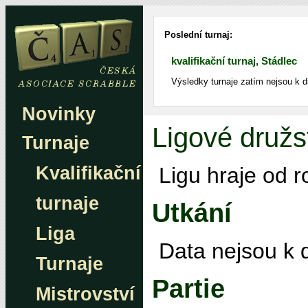
Poslední turnaj:
kvalifikační turnaj, Stádlec
Výsledky turnaje zatím nejsou k d
Novinky
Ligové družs
Turnaje
Kvalifikační
Ligu hraje od 
turnaje
Utkání
Liga
Data nejsou k d
Turnaje
Partie
Mistrovství