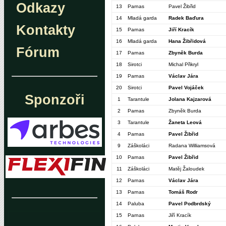
Odkazy
13
Parnas
Pavel Žibřid
14
Mladá garda
Radek Baďura
Kontakty
15
Parnas
Jiří Kracík
16
Mladá garda
Hana Žibřidová
Fórum
17
Parnas
Zbyněk Burda
18
Sirotci
Michal Přikryl
19
Parnas
Václav Jára
20
Sirotci
Pavel Vojáček
Sponzoři
1
Tarantule
Jolana Kajzarová
2
Parnas
Zbyněk Burda
3
Tarantule
Žaneta Leová
4
Parnas
Pavel Žibřid
9
Záškoláci
Radana Williamsová
10
Parnas
Pavel Žibřid
11
Záškoláci
Matěj Žaloudek
12
Parnas
Václav Jára
13
Parnas
Tomáš Rodr
14
Paluba
Pavel Podbrdský
15
Parnas
Jiří Kracík