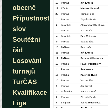
18
Parnas
Jiří Kracík
obecně
19
Kómáci
Martina Iliasová
20
Parnas
Tomáš Rodr
Přípustnost
1
Parnas
Zbyněk Burda
2
Tarantule
Alexandra Willerthová
slov
3
Parnas
Václav Jára
4
Tarantule
Petr Vetešník
Soutěžní
9
Parnas
Václav Jára
10
Záškoláci
Petr Kuča
řád
11
Parnas
Jiří Kracík
12
Záškoláci
Radana Williamsová
Losování
13
Paluba
Pavel Podbrdský
turnajů
14
Parnas
Jan Novák
15
Paluba
Kateřina Rusá
TurČAS
16
Parnas
Václav Jára
5
Parnas
Jan Novák
Kvalifikace
5
Poškoláci
Jana Vacková
6
Parnas
Zbyněk Burda
Liga
6
Sklípkani
Yvetta Hlubinková