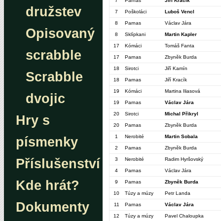
7
Parnas
Jiří Kracík
družstev
7
Poškoláci
Luboš Vencl
8
Parnas
Václav Jára
Opisovaný
8
Sklípkani
Martin Kapler
17
Kómáci
Tomáš Fanta
scrabble
17
Parnas
Zbyněk Burda
18
Sirotci
Jiří Kamín
Scrabble
18
Parnas
Jiří Kracík
19
Kómáci
Martina Iliasová
dvojic
19
Parnas
Václav Jára
20
Sirotci
Michal Přikryl
Hry s
20
Parnas
Zbyněk Burda
1
Nerobité
Martin Sobala
písmenky
2
Parnas
Zbyněk Burda
Příslušenství
3
Nerobité
Radim Hyršovský
4
Parnas
Václav Jára
Kde hrát?
9
Parnas
Zbyněk Burda
10
Túzy a múzy
Petr Landa
Dokumenty
11
Parnas
Václav Jára
12
Túzy a múzy
Pavel Chaloupka