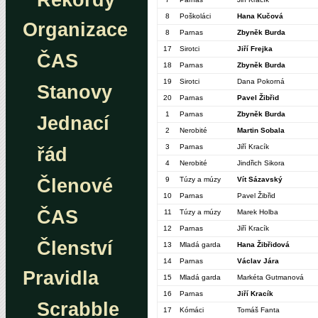
Rekordy
8
Poškoláci
Hana Kučová
Organizace
8
Parnas
Zbyněk Burda
17
Sirotci
Jiří Frejka
ČAS
18
Parnas
Zbyněk Burda
19
Sirotci
Dana Pokorná
Stanovy
20
Parnas
Pavel Žibřid
1
Parnas
Zbyněk Burda
Jednací
2
Nerobité
Martin Sobala
3
Parnas
Jiří Kracík
řád
4
Nerobité
Jindřich Sikora
Členové
9
Túzy a múzy
Vít Sázavský
10
Parnas
Pavel Žibřid
ČAS
11
Túzy a múzy
Marek Holba
12
Parnas
Jiří Kracík
Členství
13
Mladá garda
Hana Žibřidová
14
Parnas
Václav Jára
Pravidla
15
Mladá garda
Markéta Gutmanová
16
Parnas
Jiří Kracík
Scrabble
17
Kómáci
Tomáš Fanta