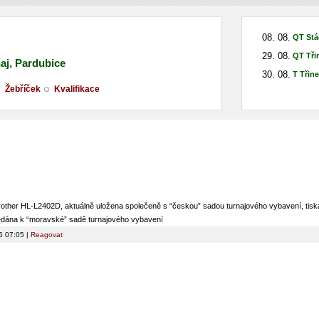
08. 08.
QT Stá
29. 08.
QT Tři
naj, Pardubice
30. 08.
T Třin
Žebříček
Kvalifikace
other HL-L2402D, aktuálně uložena společeně s “českou” sadou turnajového vybavení, tisk
ředána k “moravské” sadě turnajového vybavení
5 07:05 |
Reagovat