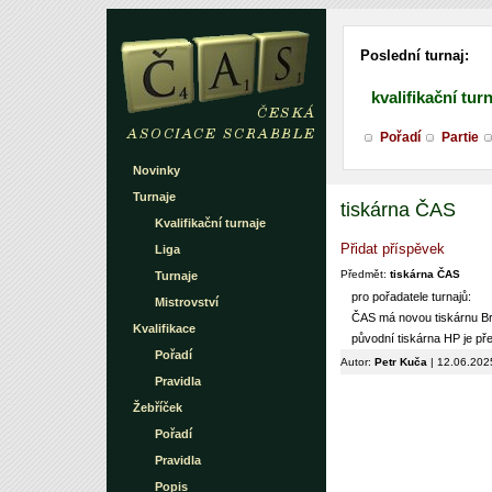
Poslední turnaj:
kvalifikační tur
Pořadí
Partie
Novinky
Turnaje
tiskárna ČAS
Kvalifikační turnaje
Přidat příspěvek
Liga
Předmět:
tiskárna ČAS
Turnaje
pro pořadatele turnajů:
Mistrovství
ČAS má novou tiskárnu Br
Kvalifikace
původní tiskárna HP je p
Pořadí
Autor:
Petr Kuča
| 12.06.202
Pravidla
Žebříček
Pořadí
Pravidla
Popis