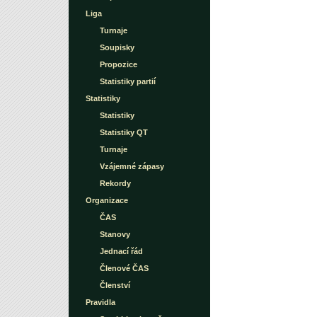
Liga
Turnaje
Soupisky
Propozice
Statistiky partií
Statistiky
Statistiky
Statistiky QT
Turnaje
Vzájemné zápasy
Rekordy
Organizace
ČAS
Stanovy
Jednací řád
Členové ČAS
Členství
Pravidla