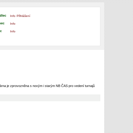
dlec
Info
Přihlášení
nec
Info
ec
Info
árna je zprovozněna s novým i starým NB ČAS pro vedení turnajů