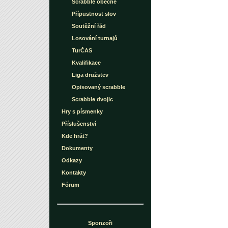
Scrabble obecně
Přípustnost slov
Soutěžní řád
Losování turnajů
TurČAS
Kvalifikace
Liga družstev
Opisovaný scrabble
Scrabble dvojic
Hry s písmenky
Příslušenství
Kde hrát?
Dokumenty
Odkazy
Kontakty
Fórum
Sponzoři