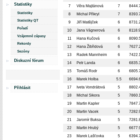
Statistiky
7
Věra Majtánová
7
8444.
Statistiky
8
Michal Přikryl
7
8393.
Statistiky QT
9
Jiří Matějček
6
8731.
Pořadí
10
Jana Vágnerová
6
8118.
Vzájemné zápasy
11
Hana Kučová
6
8090.
Rekordy
12
Hana Žibřidová
6
7627.
Sezóny
13
Radek Mannheim
6
7422.
Diskuzní fórum
14
Petr Landa
6
6835.
15
Tomáš Rodr
6
6805.
16
Marek Holba
5.5
6694.
17
Iveta Vondrátová
5
8802.
Přihlásit
18
Michal Sikora
5
7860.
19
Martin Kapler
5
7847.
20
Martin Vacek
5
7282.
21
Jaromír Buksa
5
7281.
22
Martin Hrubý
5
6677.
23
Marek Lašťovka
5
6394.