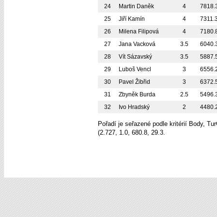
24
Martin Daněk
4
7818.
25
Jiří Kamín
4
7311.
26
Milena Filipová
4
7180.
27
Jana Vacková
3.5
6040.
28
Vít Sázavský
3.5
5887.
29
Luboš Vencl
3
6556.
30
Pavel Žibřid
3
6372.
31
Zbyněk Burda
2.5
5496.
32
Ivo Hradský
2
4480.
Pořadí je seřazené podle kritérií Body, T
(2.727, 1.0, 680.8, 29.3.