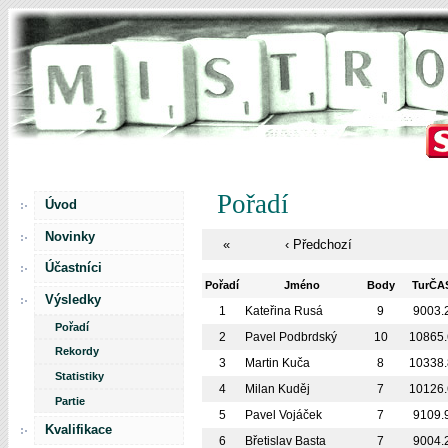
Pořadí
Úvod
Novinky
«
‹ Předchozí
Účastníci
Pořadí
Jméno
Body
TurČA
Výsledky
1
Kateřina Rusá
9
9003.
Pořadí
2
Pavel Podbrdský
10
10865.
Rekordy
3
Martin Kuča
8
10338.
Statistiky
4
Milan Kuděj
7
10126.
Partie
5
Pavel Vojáček
7
9109.
Kvalifikace
6
Břetislav Basta
7
9004.