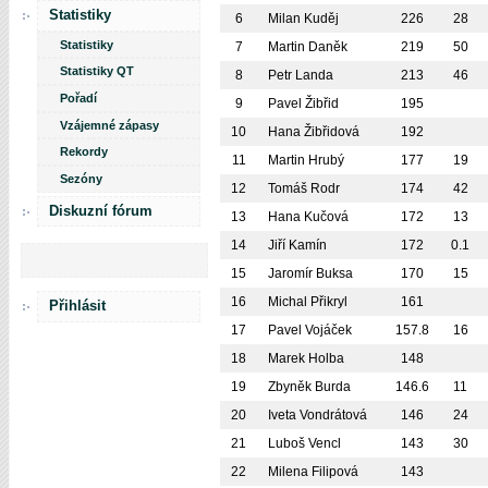
Statistiky
6
Milan Kuděj
226
28
Statistiky
7
Martin Daněk
219
50
Statistiky QT
8
Petr Landa
213
46
Pořadí
9
Pavel Žibřid
195
Vzájemné zápasy
10
Hana Žibřidová
192
Rekordy
11
Martin Hrubý
177
19
Sezóny
12
Tomáš Rodr
174
42
Diskuzní fórum
13
Hana Kučová
172
13
14
Jiří Kamín
172
0.1
15
Jaromír Buksa
170
15
16
Michal Přikryl
161
Přihlásit
17
Pavel Vojáček
157.8
16
18
Marek Holba
148
19
Zbyněk Burda
146.6
11
20
Iveta Vondrátová
146
24
21
Luboš Vencl
143
30
22
Milena Filipová
143