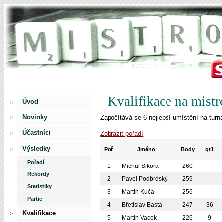
Kvalifikace na mistr
Úvod
Novinky
Započítává se 6 nejlepší umístění na turna
Účastníci
Zobrazit pořadí
Výsledky
Poř
Jméno
Body
qt1
Pořadí
1
Michal Sikora
260
Rekordy
2
Pavel Podbrdský
259
Statistiky
3
Martin Kuča
256
Partie
4
Břetislav Basta
247
36
Kvalifikace
5
Martin Vacek
226
9