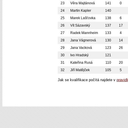
23
Věra Majtánová
141
0
24
Martin Kapler
140
25
Marek Lašťovka
138
6
26
Vít Sázavský
137
17
27
Radek Mannheim
133
4
28
Jana Vágnerová
130
14
29
Jana Vacková
123
26
30
Ivo Hradský
121
31
Kateřina Rusá
110
20
32
Jiří Matějček
105
5
Jak se kvalifikace počítá najdete v
pravid