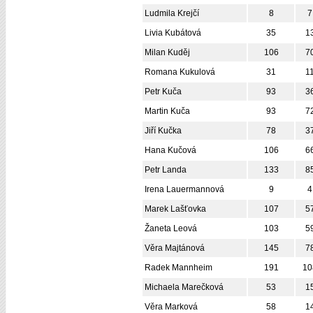
Ludmila Krejčí
8
7
Livia Kubátová
35
1
Milan Kuděj
106
7
Romana Kukulová
31
1
Petr Kuča
93
3
Martin Kuča
93
7
Jiří Kučka
78
3
Hana Kučová
106
6
Petr Landa
133
8
Irena Lauermannová
9
4
Marek Lašťovka
107
5
Žaneta Leová
103
5
Věra Majtánová
145
7
Radek Mannheim
191
10
Michaela Marečková
53
1
Věra Marková
58
1