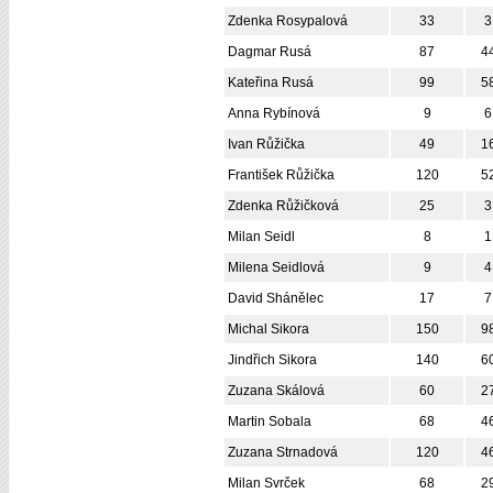
Zdenka Rosypalová
33
3
Dagmar Rusá
87
4
Kateřina Rusá
99
5
Anna Rybínová
9
6
Ivan Růžička
49
1
František Růžička
120
5
Zdenka Růžičková
25
3
Milan Seidl
8
1
Milena Seidlová
9
4
David Shánělec
17
7
Michal Sikora
150
9
Jindřich Sikora
140
6
Zuzana Skálová
60
2
Martin Sobala
68
4
Zuzana Strnadová
120
4
Milan Svrček
68
2