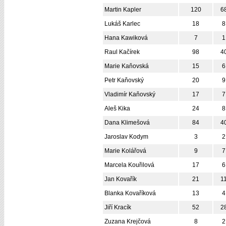
Martin Kapler
120
6
Lukáš Karlec
18
8
Hana Kawiková
7
1
Raul Kačírek
98
4
Marie Kaňovská
15
6
Petr Kaňovský
20
9
Vladimír Kaňovský
17
7
Aleš Kika
24
8
Dana Klimešová
84
4
Jaroslav Kodym
3
2
Marie Kolářová
9
7
Marcela Kouřilová
17
6
Jan Kovařík
21
1
Blanka Kovaříková
13
4
Jiří Kracík
52
2
Zuzana Krejčová
8
2