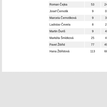
Roman Čejka
53
2
Josef Černotík
9
0
Marcela Černotíková
9
3
Ladislav Čevela
8
2
Martin Ďuriš
9
4
Markéta Šmídková
25
4
Pavel Žibřid
77
4
Hana Žibřidová
113
6