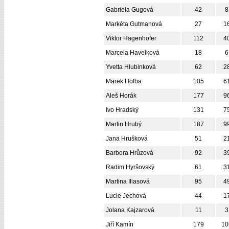
Gabriela Gugová
42
8
Markéta Gutmanová
27
1
Viktor Hagenhofer
112
4
Marcela Havelková
18
6
Yvetta Hlubinková
62
2
Marek Holba
105
6
Aleš Horák
177
9
Ivo Hradský
131
7
Martin Hrubý
187
9
Jana Hrušková
51
2
Barbora Hrůzová
92
3
Radim Hyršovský
61
3
Martina Iliasová
95
4
Lucie Jechová
44
1
Jolana Kajzarová
11
3
Jiří Kamín
179
10