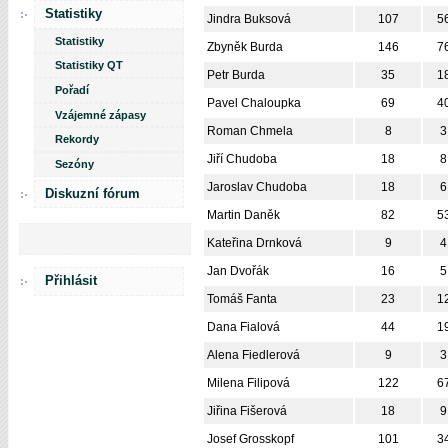
Statistiky
Jindra Buksová
107
5
Statistiky
Zbyněk Burda
146
7
Statistiky QT
Petr Burda
35
1
Pořadí
Pavel Chaloupka
69
4
Vzájemné zápasy
Roman Chmela
8
3
Rekordy
Jiří Chudoba
18
8
Sezóny
Jaroslav Chudoba
18
6
Diskuzní fórum
Martin Daněk
82
5
Kateřina Drnková
9
4
Jan Dvořák
16
5
Přihlásit
Tomáš Fanta
23
1
Dana Fialová
44
1
Alena Fiedlerová
9
3
Milena Filipová
122
6
Jiřina Fišerová
18
9
Josef Grosskopf
101
3