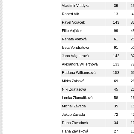
Vladimír Vladyka
39
1
Robert Vlk
13
4
Pavel Vojáček
143
8
Filip Vojáček
99
4
Renata Volfová
61
2
Iveta Vondrátová
91
5
Jana Vágnerová
142
8
Alexandra Willerthová
133
7
Radana Williamsová
153
6
Mirka Zaisová
69
2
Niki Zgafasová
45
2
Lenka Zlámalíková
58
1
Michal Závada
35
1
Jakub Závada
72
4
Dana Závadová
34
1
Hana Závišková
27
1