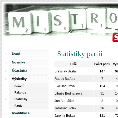
Statistiky partií
Úvod
Novinky
Hráč
Počet partií
Výh
Účastníci
Břetislav Basta
147
9
Výsledky
Radek Baďura
7
4
Eva Baďurová
164
7
Pořadí
Rekordy
Libuše Bednarzová
51
1
Statistiky
Jan Bernášek
8
0
Partie
Jaroslav Biolek
26
4
Kvalifikace
Jaromír Buksa
121
7