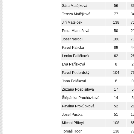
Sára Matějková
56
3
Tereza Matějková
77
3
Jiří Matějček
138
7
Petra Miartušová
50
2
Josef Nerodil
180
7
Pavel Palička
89
4
Lenka Paličková
62
2
Eva Pařízková
8
2
Pavel Podbrdský
104
7
Jana Poláková
8
0
Zuzana Pospíšilová
17
5
Štěpánka Procházková
14
3
Pavlína Prokůpková
52
2
Josef Pustka
51
1
Michal Přikryl
108
6
Tomáš Rodr
138
7