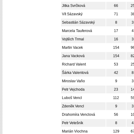
Jitka Svrčková
66
2
Vít Sázavský
71
3
Sebastián Sázavský
8
3
Marcela Tauferová
17
4
Vojtěch Trmal
16
3
Martin Vacek
154
9
Jana Vacková
154
8
Richard Valent
53
2
Šárka Valentová
42
8
Miroslav Vaňo
9
3
Petr Vejchoda
23
1
Luboš Vencl
112
5
Zdeněk Vencl
9
3
Drahomíra Venclová
56
1
Petr Vetešník
8
4
Marián Viochna
129
6