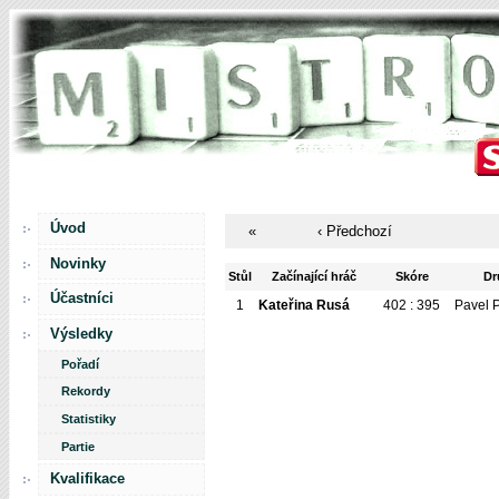
Úvod
«
‹ Předchozí
Novinky
Stůl
Začínající hráč
Skóre
Dr
Účastníci
1
Kateřina Rusá
402 : 395
Pavel 
Výsledky
Pořadí
Rekordy
Statistiky
Partie
Kvalifikace