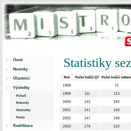
Statistiky se
Úvod
Novinky
Rok
Počet hráčů QT
Počet hráčů celke
Účastníci
1998
72
Výsledky
1999
111
113
Pořadí
2000
143
163
Rekordy
2001
141
163
Statistiky
Partie
2002
147
168
Kvalifikace
2003
179
210