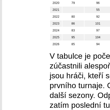
2020
79
96
2021
55
2022
80
92
2023
86
101
2024
83
97
2025
95
104
2026
85
94
V tabulce je poče
zúčastnili alespo
jsou hráči, kteří
prvního turnaje. 
další sezony. Odp
zatím poslední tu